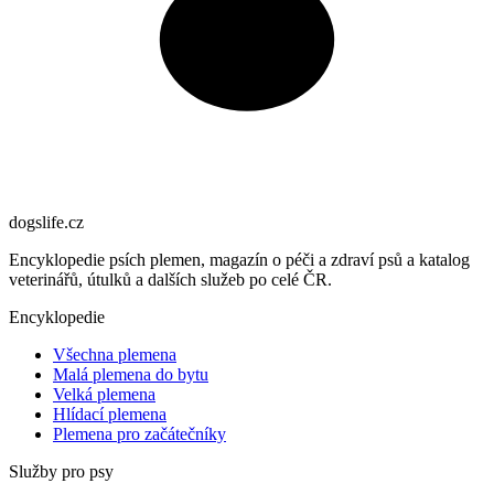
dogslife
.cz
Encyklopedie psích plemen, magazín o péči a zdraví psů a katalog
veterinářů, útulků a dalších služeb po celé ČR.
Encyklopedie
Všechna plemena
Malá plemena do bytu
Velká plemena
Hlídací plemena
Plemena pro začátečníky
Služby pro psy