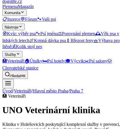
dogslife
.cz
Plemena
Magazín
Komunita
📋
Inzerce
💬
Fórum
🐾
Vaši psi
Nástroje
🧭
Kvíz: výběr psa
🐾
Psí jména
⚖️
Porovnání plemen
🕰️
Věk psa v
lidských letech
🍖
Krmná dávka psa
🍼
Březost feny
🧺
Výbava pro
štěně
💰
Kolik stojí pes
Služby
🏥
Veterináři
🏠
Útulky
🛏️
Psí hotely
🎓
Výcvik
✂️
Psí salony
🐶
Chovatelské stanice
Hledat
⌘K
Úvod
/
Veterináři
/
Hlavní město Praha
/
Praha 7
🏥
Veterináři
UNO Veterinární klinika
Klinika v Holešovicích poskytující komplexní služby v prevenci,