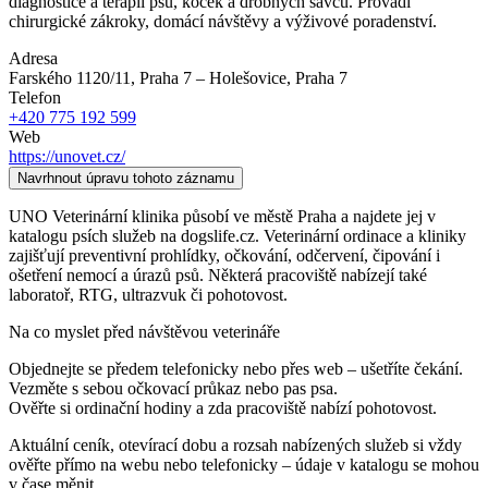
diagnostice a terapii psů, koček a drobných savců. Provádí
chirurgické zákroky, domácí návštěvy a výživové poradenství.
Adresa
Farského 1120/11, Praha 7 – Holešovice
, Praha 7
Telefon
+420 775 192 599
Web
https://unovet.cz/
Navrhnout úpravu tohoto záznamu
UNO Veterinární klinika působí ve městě Praha a najdete jej v
katalogu psích služeb na dogslife.cz. Veterinární ordinace a kliniky
zajišťují preventivní prohlídky, očkování, odčervení, čipování i
ošetření nemocí a úrazů psů. Některá pracoviště nabízejí také
laboratoř, RTG, ultrazvuk či pohotovost.
Na co myslet před návštěvou veterináře
Objednejte se předem telefonicky nebo přes web – ušetříte čekání.
Vezměte s sebou očkovací průkaz nebo pas psa.
Ověřte si ordinační hodiny a zda pracoviště nabízí pohotovost.
Aktuální ceník, otevírací dobu a rozsah nabízených služeb si vždy
ověřte přímo na webu nebo telefonicky – údaje v katalogu se mohou
v čase měnit.