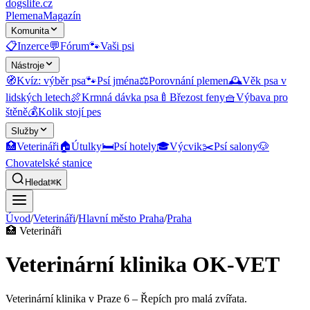
dogslife
.cz
Plemena
Magazín
Komunita
📋
Inzerce
💬
Fórum
🐾
Vaši psi
Nástroje
🧭
Kvíz: výběr psa
🐾
Psí jména
⚖️
Porovnání plemen
🕰️
Věk psa v
lidských letech
🍖
Krmná dávka psa
🍼
Březost feny
🧺
Výbava pro
štěně
💰
Kolik stojí pes
Služby
🏥
Veterináři
🏠
Útulky
🛏️
Psí hotely
🎓
Výcvik
✂️
Psí salony
🐶
Chovatelské stanice
Hledat
⌘K
Úvod
/
Veterináři
/
Hlavní město Praha
/
Praha
🏥
Veterináři
Veterinární klinika OK-VET
Veterinární klinika v Praze 6 – Řepích pro malá zvířata.