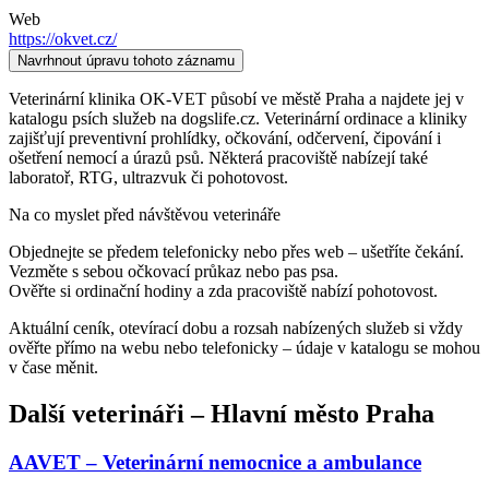
Web
https://okvet.cz/
Navrhnout úpravu tohoto záznamu
Veterinární klinika OK-VET působí ve městě Praha a najdete jej v
katalogu psích služeb na dogslife.cz. Veterinární ordinace a kliniky
zajišťují preventivní prohlídky, očkování, odčervení, čipování i
ošetření nemocí a úrazů psů. Některá pracoviště nabízejí také
laboratoř, RTG, ultrazvuk či pohotovost.
Na co myslet před návštěvou veterináře
Objednejte se předem telefonicky nebo přes web – ušetříte čekání.
Vezměte s sebou očkovací průkaz nebo pas psa.
Ověřte si ordinační hodiny a zda pracoviště nabízí pohotovost.
Aktuální ceník, otevírací dobu a rozsah nabízených služeb si vždy
ověřte přímo na webu nebo telefonicky – údaje v katalogu se mohou
v čase měnit.
Další
veterináři
–
Hlavní město Praha
AAVET – Veterinární nemocnice a ambulance