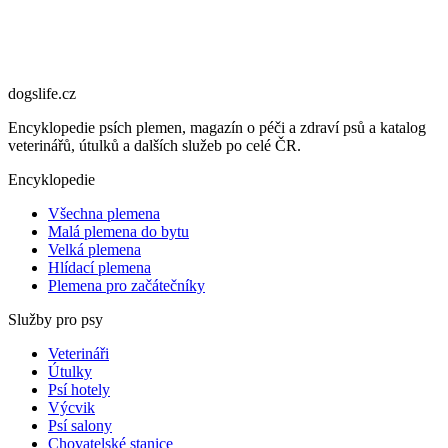
dogslife
.cz
Encyklopedie psích plemen, magazín o péči a zdraví psů a katalog
veterinářů, útulků a dalších služeb po celé ČR.
Encyklopedie
Všechna plemena
Malá plemena do bytu
Velká plemena
Hlídací plemena
Plemena pro začátečníky
Služby pro psy
Veterináři
Útulky
Psí hotely
Výcvik
Psí salony
Chovatelské stanice