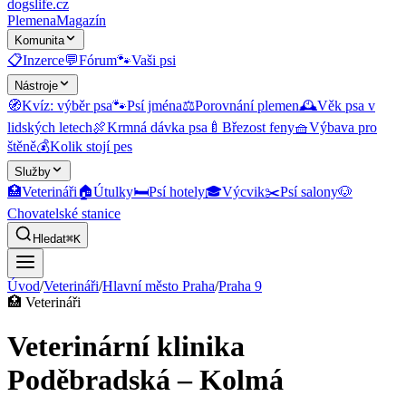
dogslife
.cz
Plemena
Magazín
Komunita
📋
Inzerce
💬
Fórum
🐾
Vaši psi
Nástroje
🧭
Kvíz: výběr psa
🐾
Psí jména
⚖️
Porovnání plemen
🕰️
Věk psa v
lidských letech
🍖
Krmná dávka psa
🍼
Březost feny
🧺
Výbava pro
štěně
💰
Kolik stojí pes
Služby
🏥
Veterináři
🏠
Útulky
🛏️
Psí hotely
🎓
Výcvik
✂️
Psí salony
🐶
Chovatelské stanice
Hledat
⌘K
Úvod
/
Veterináři
/
Hlavní město Praha
/
Praha 9
🏥
Veterináři
Veterinární klinika
Poděbradská – Kolmá