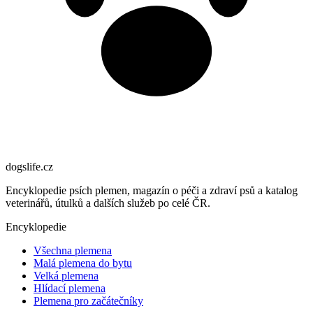
dogslife
.cz
Encyklopedie psích plemen, magazín o péči a zdraví psů a katalog
veterinářů, útulků a dalších služeb po celé ČR.
Encyklopedie
Všechna plemena
Malá plemena do bytu
Velká plemena
Hlídací plemena
Plemena pro začátečníky