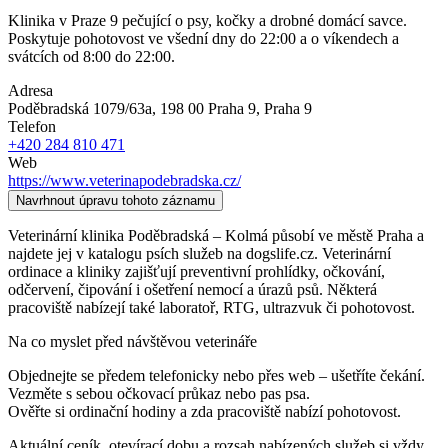
Klinika v Praze 9 pečující o psy, kočky a drobné domácí savce.
Poskytuje pohotovost ve všední dny do 22:00 a o víkendech a
svátcích od 8:00 do 22:00.
Adresa
Poděbradská 1079/63a, 198 00 Praha 9
, Praha 9
Telefon
+420 284 810 471
Web
https://www.veterinapodebradska.cz/
Navrhnout úpravu tohoto záznamu
Veterinární klinika Poděbradská – Kolmá působí ve městě Praha a
najdete jej v katalogu psích služeb na dogslife.cz. Veterinární
ordinace a kliniky zajišťují preventivní prohlídky, očkování,
odčervení, čipování i ošetření nemocí a úrazů psů. Některá
pracoviště nabízejí také laboratoř, RTG, ultrazvuk či pohotovost.
Na co myslet před návštěvou veterináře
Objednejte se předem telefonicky nebo přes web – ušetříte čekání.
Vezměte s sebou očkovací průkaz nebo pas psa.
Ověřte si ordinační hodiny a zda pracoviště nabízí pohotovost.
Aktuální ceník, otevírací dobu a rozsah nabízených služeb si vždy