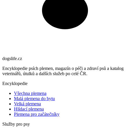
dogslife
.cz
Encyklopedie psích plemen, magazín o péči a zdraví psů a katalog
veterinářů, útulků a dalších služeb po celé ČR.
Encyklopedie
Všechna plemena
Malá plemena do bytu
Velká plemena
Hlídací plemena
Plemena pro začátečníky
Služby pro psy