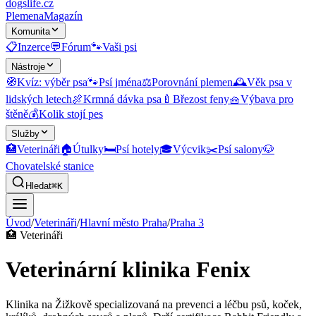
dogslife
.cz
Plemena
Magazín
Komunita
📋
Inzerce
💬
Fórum
🐾
Vaši psi
Nástroje
🧭
Kvíz: výběr psa
🐾
Psí jména
⚖️
Porovnání plemen
🕰️
Věk psa v
lidských letech
🍖
Krmná dávka psa
🍼
Březost feny
🧺
Výbava pro
štěně
💰
Kolik stojí pes
Služby
🏥
Veterináři
🏠
Útulky
🛏️
Psí hotely
🎓
Výcvik
✂️
Psí salony
🐶
Chovatelské stanice
Hledat
⌘K
Úvod
/
Veterináři
/
Hlavní město Praha
/
Praha 3
🏥
Veterináři
Veterinární klinika Fenix
Klinika na Žižkově specializovaná na prevenci a léčbu psů, koček,