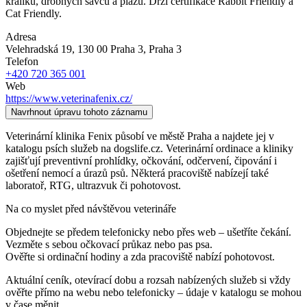
králíků, drobných savců a plazů. Drží certifikace Rabbit Friendly a
Cat Friendly.
Adresa
Velehradská 19, 130 00 Praha 3
, Praha 3
Telefon
+420 720 365 001
Web
https://www.veterinafenix.cz/
Navrhnout úpravu tohoto záznamu
Veterinární klinika Fenix působí ve městě Praha a najdete jej v
katalogu psích služeb na dogslife.cz. Veterinární ordinace a kliniky
zajišťují preventivní prohlídky, očkování, odčervení, čipování i
ošetření nemocí a úrazů psů. Některá pracoviště nabízejí také
laboratoř, RTG, ultrazvuk či pohotovost.
Na co myslet před návštěvou veterináře
Objednejte se předem telefonicky nebo přes web – ušetříte čekání.
Vezměte s sebou očkovací průkaz nebo pas psa.
Ověřte si ordinační hodiny a zda pracoviště nabízí pohotovost.
Aktuální ceník, otevírací dobu a rozsah nabízených služeb si vždy
ověřte přímo na webu nebo telefonicky – údaje v katalogu se mohou
v čase měnit.