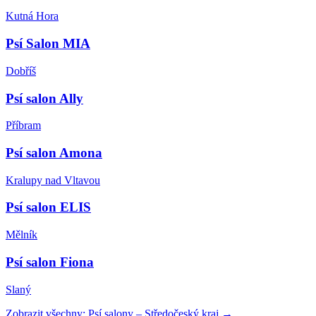
Kutná Hora
Psí Salon MIA
Dobříš
Psí salon Ally
Příbram
Psí salon Amona
Kralupy nad Vltavou
Psí salon ELIS
Mělník
Psí salon Fiona
Slaný
Zobrazit všechny:
Psí salony
–
Středočeský kraj
→