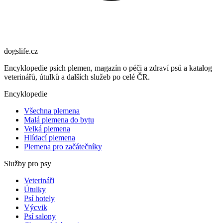
dogslife
.cz
Encyklopedie psích plemen, magazín o péči a zdraví psů a katalog
veterinářů, útulků a dalších služeb po celé ČR.
Encyklopedie
Všechna plemena
Malá plemena do bytu
Velká plemena
Hlídací plemena
Plemena pro začátečníky
Služby pro psy
Veterináři
Útulky
Psí hotely
Výcvik
Psí salony