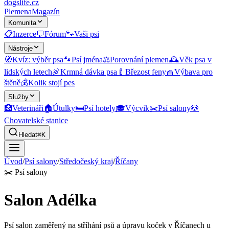
dogslife
.cz
Plemena
Magazín
Komunita
📋
Inzerce
💬
Fórum
🐾
Vaši psi
Nástroje
🧭
Kvíz: výběr psa
🐾
Psí jména
⚖️
Porovnání plemen
🕰️
Věk psa v
lidských letech
🍖
Krmná dávka psa
🍼
Březost feny
🧺
Výbava pro
štěně
💰
Kolik stojí pes
Služby
🏥
Veterináři
🏠
Útulky
🛏️
Psí hotely
🎓
Výcvik
✂️
Psí salony
🐶
Chovatelské stanice
Hledat
⌘K
Úvod
/
Psí salony
/
Středočeský kraj
/
Říčany
✂️
Psí salony
Salon Adélka
Psí salon zaměřený na stříhání psů a úpravu koček v Říčanech u