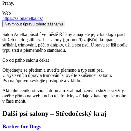
Prahy.
Web
https://salonadelka.cz/
Navrhnout úpravu tohoto záznamu
Salon Adélka působí ve městě Říčany a najdete jej v katalogu psích
služeb na dogslife.cz. Psí salony (groomeři) zajišťují koupání,
stříhání, trimování, péči o drápky, uši a srst psů. Úprava se liší podle
typu srsti a plemenného standardu.
Co od psího salonu čekat
Objednejte se předem a uveďte plemeno a typ srsti psa.
U výstavních úprav a trimování si ověřte zkušenosti salonu.
Psa na úpravu zvykejte postupně a v klidu.
Aktuální ceník, otevírací dobu a rozsah nabízených služeb si vždy
ověřte přímo na webu nebo telefonicky – údaje v katalogu se mohou
v čase měnit.
Další
psí salony
–
Středočeský kraj
Barber for Dogs