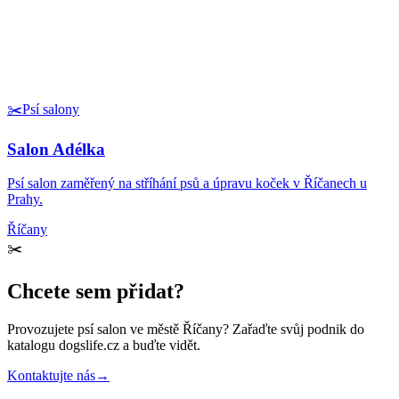
✂️
Psí salony
Salon Adélka
Psí salon zaměřený na stříhání psů a úpravu koček v Říčanech u
Prahy.
Říčany
✂️
Chcete sem přidat?
Provozujete
psí salon
ve městě Říčany
? Zařaďte svůj podnik do
katalogu dogslife.cz a buďte vidět.
Kontaktujte nás
→