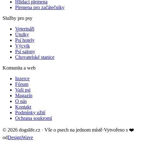
Hlídací plemena
Plemena pro začátečníky
Služby pro psy
Veterináři
Útulky
Psí hotely
Výcvik
Psí salony
Chovatelské stanice
Komunita a web
Inzerce
Fórum
Vaši psi
Magazín
O nás
Kontakt
Podmínky užití
Ochrana soukromí
©
2026
dogslife.cz · Vše o psech na jednom místě
·
Vytvořeno s
❤️
od
DesignWave