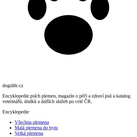
dogslife
.cz
Encyklopedie psích plemen, magazín o péči a zdraví psů a katalog
veterinářů, útulků a dalších služeb po celé ČR.
Encyklopedie
Všechna plemena
Malá plemena do bytu
Velká plemena