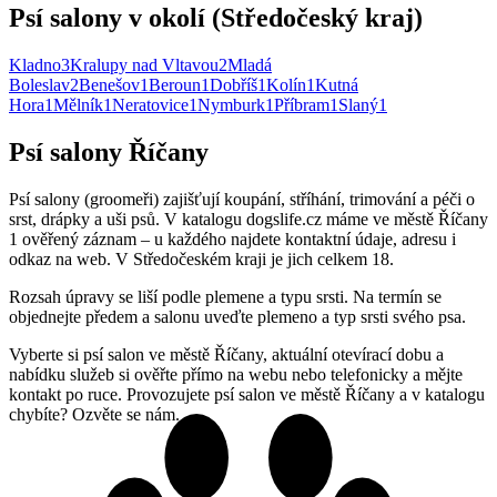
Psí salony v okolí (Středočeský kraj)
Kladno
3
Kralupy nad Vltavou
2
Mladá
Boleslav
2
Benešov
1
Beroun
1
Dobříš
1
Kolín
1
Kutná
Hora
1
Mělník
1
Neratovice
1
Nymburk
1
Příbram
1
Slaný
1
Psí salony Říčany
Psí salony (groomeři) zajišťují koupání, stříhání, trimování a péči o
srst, drápky a uši psů. V katalogu dogslife.cz máme ve městě Říčany
1 ověřený záznam – u každého najdete kontaktní údaje, adresu i
odkaz na web. V Středočeském kraji je jich celkem 18.
Rozsah úpravy se liší podle plemene a typu srsti. Na termín se
objednejte předem a salonu uveďte plemeno a typ srsti svého psa.
Vyberte si psí salon ve městě Říčany, aktuální otevírací dobu a
nabídku služeb si ověřte přímo na webu nebo telefonicky a mějte
kontakt po ruce. Provozujete psí salon ve městě Říčany a v katalogu
chybíte? Ozvěte se nám.