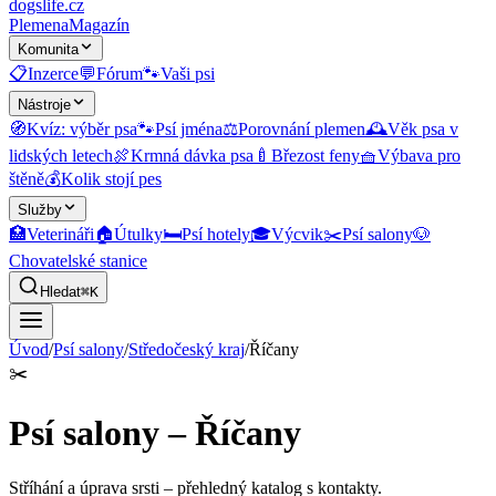
dogslife
.cz
Plemena
Magazín
Komunita
📋
Inzerce
💬
Fórum
🐾
Vaši psi
Nástroje
🧭
Kvíz: výběr psa
🐾
Psí jména
⚖️
Porovnání plemen
🕰️
Věk psa v
lidských letech
🍖
Krmná dávka psa
🍼
Březost feny
🧺
Výbava pro
štěně
💰
Kolik stojí pes
Služby
🏥
Veterináři
🏠
Útulky
🛏️
Psí hotely
🎓
Výcvik
✂️
Psí salony
🐶
Chovatelské stanice
Hledat
⌘K
Úvod
/
Psí salony
/
Středočeský kraj
/
Říčany
✂️
Psí salony – Říčany
Stříhání a úprava srsti
– přehledný katalog s kontakty.