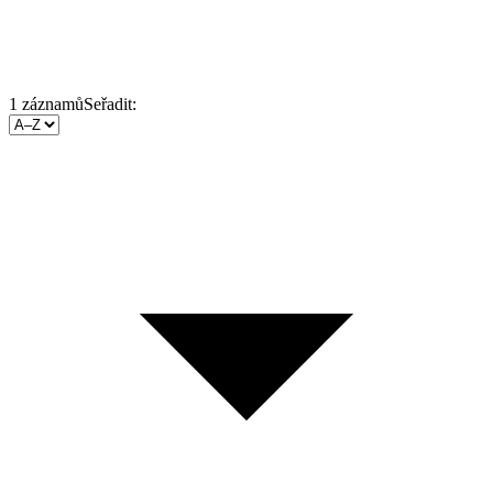
1
záznamů
Seřadit: