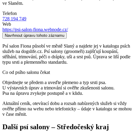
ve Slaném.
Telefon
728 194 749
Web
https://psi-salon-fiona.webnode.cz/
Navrhnout úpravu tohoto záznamu
Psí salon Fiona působí ve městě Slaný a najdete jej v katalogu psích
služeb na dogslife.cz. Psí salony (groomeři) zajišťují koupání,
stříhání, trimování, péči o drápky, uši a srst psů. Úprava se liší podle
typu srsti a plemenného standardu.
Co od psího salonu čekat
Objednejte se předem a uveďte plemeno a typ srsti psa.
U výstavních úprav a trimování si ověřte zkušenosti salonu.
Psa na úpravu zvykejte postupně a v klidu.
Aktuální ceník, otevírací dobu a rozsah nabízených služeb si vždy
ověřte přímo na webu nebo telefonicky – údaje v katalogu se mohou
v čase měnit.
Další
psí salony
–
Středočeský kraj