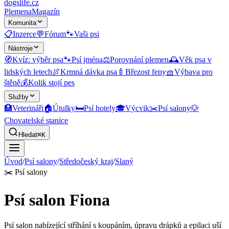
dogslife
.cz
Plemena
Magazín
Komunita
📋
Inzerce
💬
Fórum
🐾
Vaši psi
Nástroje
🧭
Kvíz: výběr psa
🐾
Psí jména
⚖️
Porovnání plemen
🕰️
Věk psa v
lidských letech
🍖
Krmná dávka psa
🍼
Březost feny
🧺
Výbava pro
štěně
💰
Kolik stojí pes
Služby
🏥
Veterináři
🏠
Útulky
🛏️
Psí hotely
🎓
Výcvik
✂️
Psí salony
🐶
Chovatelské stanice
Hledat
⌘K
Úvod
/
Psí salony
/
Středočeský kraj
/
Slaný
✂️
Psí salony
Psí salon Fiona
Psí salon nabízející stříhání s koupáním, úpravu drápků a epilaci uší