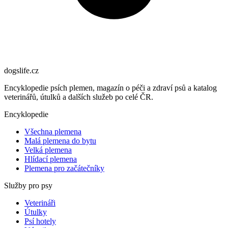
dogslife
.cz
Encyklopedie psích plemen, magazín o péči a zdraví psů a katalog
veterinářů, útulků a dalších služeb po celé ČR.
Encyklopedie
Všechna plemena
Malá plemena do bytu
Velká plemena
Hlídací plemena
Plemena pro začátečníky
Služby pro psy
Veterináři
Útulky
Psí hotely