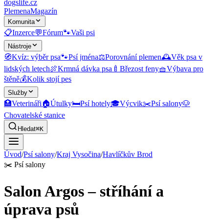
dogslife
.cz
Plemena
Magazín
Komunita
📋
Inzerce
💬
Fórum
🐾
Vaši psi
Nástroje
🧭
Kvíz: výběr psa
🐾
Psí jména
⚖️
Porovnání plemen
🕰️
Věk psa v
lidských letech
🍖
Krmná dávka psa
🍼
Březost feny
🧺
Výbava pro
štěně
💰
Kolik stojí pes
Služby
🏥
Veterináři
🏠
Útulky
🛏️
Psí hotely
🎓
Výcvik
✂️
Psí salony
🐶
Chovatelské stanice
Hledat
⌘K
Úvod
/
Psí salony
/
Kraj Vysočina
/
Havlíčkův Brod
✂️
Psí salony
Salon Argos – stříhání a
úprava psů