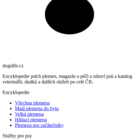
dogslife
.cz
Encyklopedie psích plemen, magazín o péči a zdraví psů a katalog
veterinářů, útulků a dalších služeb po celé ČR.
Encyklopedie
Všechna plemena
Malá plemena do bytu
Velká plemena
Hlídací plemena
Plemena pro začátečníky
Služby pro psy