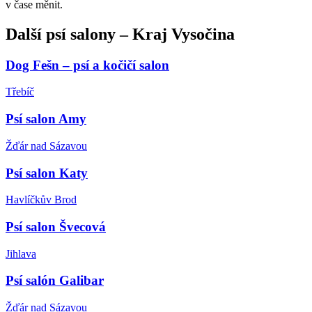
v čase měnit.
Další
psí salony
–
Kraj Vysočina
Dog Fešn – psí a kočičí salon
Třebíč
Psí salon Amy
Žďár nad Sázavou
Psí salon Katy
Havlíčkův Brod
Psí salon Švecová
Jihlava
Psí salón Galibar
Žďár nad Sázavou