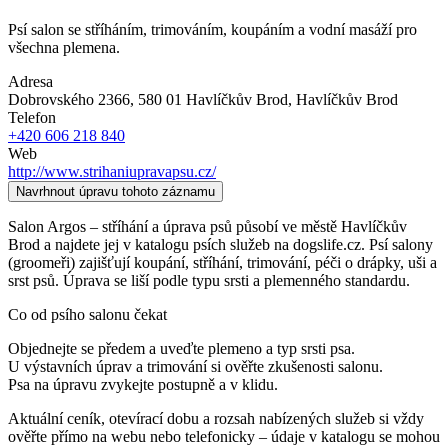
Psí salon se stříháním, trimováním, koupáním a vodní masáží pro
všechna plemena.
Adresa
Dobrovského 2366, 580 01 Havlíčkův Brod
, Havlíčkův Brod
Telefon
+420 606 218 840
Web
http://www.strihaniupravapsu.cz/
Navrhnout úpravu tohoto záznamu
Salon Argos – stříhání a úprava psů působí ve městě Havlíčkův
Brod a najdete jej v katalogu psích služeb na dogslife.cz. Psí salony
(groomeři) zajišťují koupání, stříhání, trimování, péči o drápky, uši a
srst psů. Úprava se liší podle typu srsti a plemenného standardu.
Co od psího salonu čekat
Objednejte se předem a uveďte plemeno a typ srsti psa.
U výstavních úprav a trimování si ověřte zkušenosti salonu.
Psa na úpravu zvykejte postupně a v klidu.
Aktuální ceník, otevírací dobu a rozsah nabízených služeb si vždy
ověřte přímo na webu nebo telefonicky – údaje v katalogu se mohou