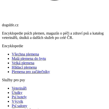
dogslife
.cz
Encyklopedie psích plemen, magazín o péči a zdraví psů a katalog
veterinářů, útulků a dalších služeb po celé ČR.
Encyklopedie
Všechna plemena
Malá plemena do bytu
Velká plemena
Hlídací plemena
Plemena pro začátečníky
Služby pro psy
Veterináři
Útulky
Psí hotely
Výcvik
Psí salony