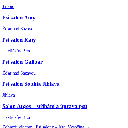
Třebíč
Psí salon Amy
Žďár nad Sázavou
Psí salon Katy
Havlíčkův Brod
Psí salón Galibar
Žďár nad Sázavou
Psí salón Sophia Jihlava
Jihlava
Salon Argos – stříhání a úprava psů
Havlíčkův Brod
Zobrazit všechny:
Psí salony
–
Kraj Vysočina
→