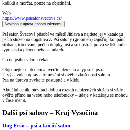
králíků a morčat, pouze na objednání.
Web
https://www.psisalonsvecova.cz/
Navrhnout úpravu tohoto záznamu
Psí salon Švecová působí ve městě Jihlava a najdete jej v katalogu
psích služeb na dogslife.cz. Psí salony (groomeři) zajišťují koupání,
stříhání, trimování, péči o drápky, uši a srst psů. Úprava se liší podle
typu srsti a plemenného standardu.
Co od psího salonu čekat
Objednejte se předem a uveďte plemeno a typ srsti psa.
U výstavních úprav a trimování si ověřte zkušenosti salonu.
Psa na úpravu zvykejte postupně a v klidu.
Aktuální ceník, otevírací dobu a rozsah nabízených služeb si vždy
ověřte přímo na webu nebo telefonicky – údaje v katalogu se mohou
v čase měnit.
Další
psí salony
–
Kraj Vysočina
Dog Fešn – psí a kočičí salon