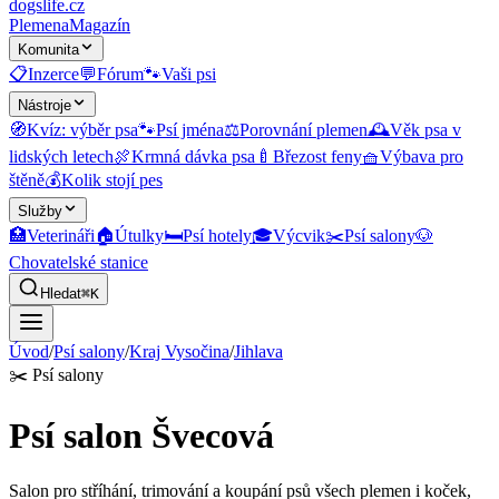
dogslife
.cz
Plemena
Magazín
Komunita
📋
Inzerce
💬
Fórum
🐾
Vaši psi
Nástroje
🧭
Kvíz: výběr psa
🐾
Psí jména
⚖️
Porovnání plemen
🕰️
Věk psa v
lidských letech
🍖
Krmná dávka psa
🍼
Březost feny
🧺
Výbava pro
štěně
💰
Kolik stojí pes
Služby
🏥
Veterináři
🏠
Útulky
🛏️
Psí hotely
🎓
Výcvik
✂️
Psí salony
🐶
Chovatelské stanice
Hledat
⌘K
Úvod
/
Psí salony
/
Kraj Vysočina
/
Jihlava
✂️
Psí salony
Psí salon Švecová
Salon pro stříhání, trimování a koupání psů všech plemen i koček,