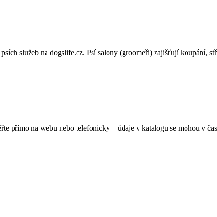
ch služeb na dogslife.cz. Psí salony (groomeři) zajišťují koupání, stříh
ěřte přímo na webu nebo telefonicky – údaje v katalogu se mohou v čas