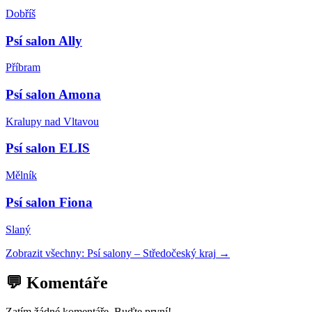
Dobříš
Psí salon Ally
Příbram
Psí salon Amona
Kralupy nad Vltavou
Psí salon ELIS
Mělník
Psí salon Fiona
Slaný
Zobrazit všechny:
Psí salony
–
Středočeský kraj
→
💬 Komentáře
Zatím žádné komentáře. Buďte první!