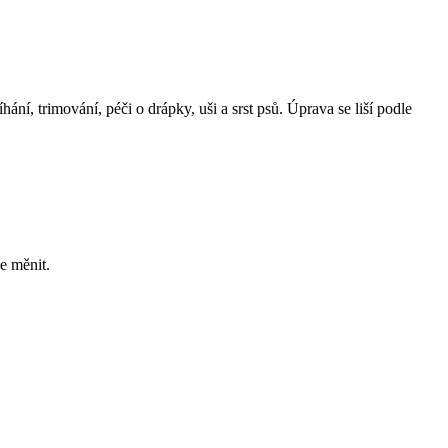
ání, trimování, péči o drápky, uši a srst psů. Úprava se liší podle
e měnit.