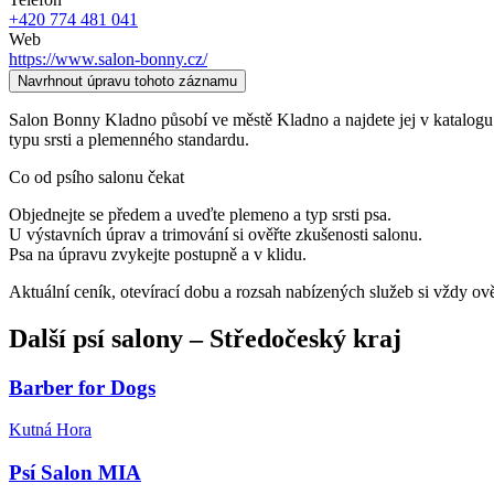
+420 774 481 041
Web
https://www.salon-bonny.cz/
Navrhnout úpravu tohoto záznamu
Salon Bonny Kladno působí ve městě Kladno a najdete jej v katalogu psí
typu srsti a plemenného standardu.
Co od psího salonu čekat
Objednejte se předem a uveďte plemeno a typ srsti psa.
U výstavních úprav a trimování si ověřte zkušenosti salonu.
Psa na úpravu zvykejte postupně a v klidu.
Aktuální ceník, otevírací dobu a rozsah nabízených služeb si vždy ov
Další
psí salony
–
Středočeský kraj
Barber for Dogs
Kutná Hora
Psí Salon MIA