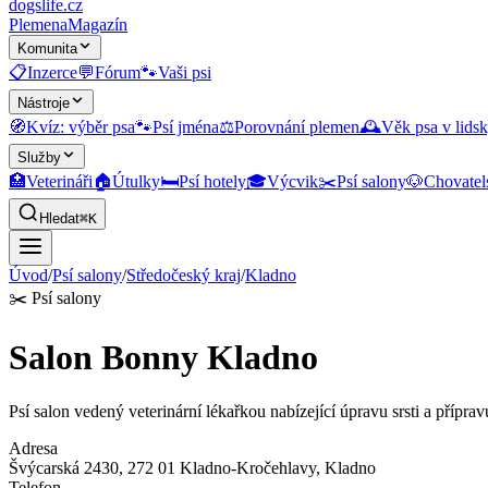
dogslife
.cz
Plemena
Magazín
Komunita
📋
Inzerce
💬
Fórum
🐾
Vaši psi
Nástroje
🧭
Kvíz: výběr psa
🐾
Psí jména
⚖️
Porovnání plemen
🕰️
Věk psa v lidsk
Služby
🏥
Veterináři
🏠
Útulky
🛏️
Psí hotely
🎓
Výcvik
✂️
Psí salony
🐶
Chovatel
Hledat
⌘K
Úvod
/
Psí salony
/
Středočeský kraj
/
Kladno
✂️
Psí salony
Salon Bonny Kladno
Psí salon vedený veterinární lékařkou nabízející úpravu srsti a přípra
Adresa
Švýcarská 2430, 272 01 Kladno-Kročehlavy
, Kladno
Telefon