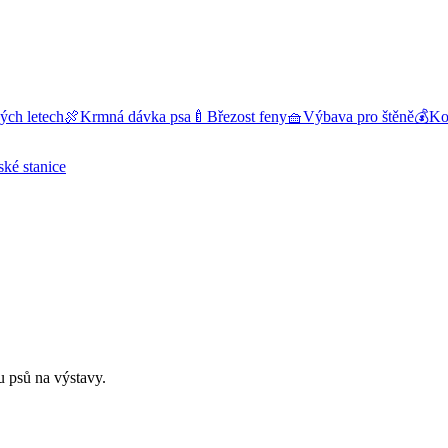
ých letech
🍖
Krmná dávka psa
🍼
Březost feny
🧺
Výbava pro štěně
💰
Kol
ské stanice
vu psů na výstavy.