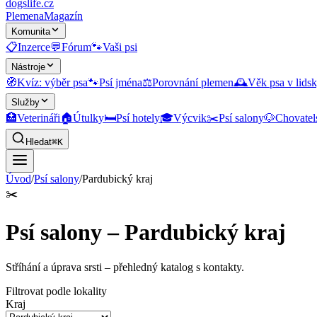
dogslife
.cz
Plemena
Magazín
Komunita
📋
Inzerce
💬
Fórum
🐾
Vaši psi
Nástroje
🧭
Kvíz: výběr psa
🐾
Psí jména
⚖️
Porovnání plemen
🕰️
Věk psa v lidsk
Služby
🏥
Veterináři
🏠
Útulky
🛏️
Psí hotely
🎓
Výcvik
✂️
Psí salony
🐶
Chovatel
Hledat
⌘K
Úvod
/
Psí salony
/
Pardubický kraj
✂️
Psí salony – Pardubický kraj
Stříhání a úprava srsti
– přehledný katalog s kontakty.
Filtrovat podle lokality
Kraj