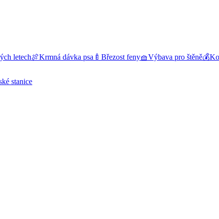
ých letech
🍖
Krmná dávka psa
🍼
Březost feny
🧺
Výbava pro štěně
💰
Kol
ské stanice