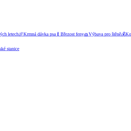
ých letech
🍖
Krmná dávka psa
🍼
Březost feny
🧺
Výbava pro štěně
💰
Kol
ské stanice