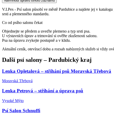
Navrhnout úpravu tohoto záznamu
V.I.Pes - Psí salon působí ve městě Pardubice a najdete jej v katalogu p
srsti a plemenného standardu.
Co od psího salonu čekat
Objednejte se předem a uveďte plemeno a typ srsti psa.
U výstavních úprav a trimování si ověřte zkušenosti salonu.
Psa na úpravu zvykejte postupně a v klidu.
Aktuální ceník, otevírací dobu a rozsah nabízených služeb si vždy ov
Další
psí salony
–
Pardubický kraj
Lenka Opletalová – stříhání psů Moravská Třebová
Moravská Třebová
Lenka Petrová – stříhání a úprava psů
Vysoké Mýto
Psí Salon Schnuffi