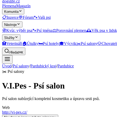
dogslife
.cz
Plemena
Magazín
Komunita
📋
Inzerce
💬
Fórum
🐾
Vaši psi
Nástroje
🧭
Kvíz: výběr psa
🐾
Psí jména
⚖️
Porovnání plemen
🕰️
Věk psa v lidsk
Služby
🏥
Veterináři
🏠
Útulky
🛏️
Psí hotely
🎓
Výcvik
✂️
Psí salony
🐶
Chovatel
Hledat
⌘K
Úvod
/
Psí salony
/
Pardubický kraj
/
Pardubice
✂️
Psí salony
V.I.Pes - Psí salon
Psí salon nabízející kompletní kosmetiku a úpravu srsti psů.
Web
http://vi-pes.cz/