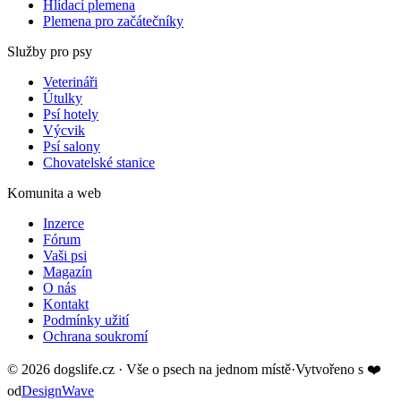
Hlídací plemena
Plemena pro začátečníky
Služby pro psy
Veterináři
Útulky
Psí hotely
Výcvik
Psí salony
Chovatelské stanice
Komunita a web
Inzerce
Fórum
Vaši psi
Magazín
O nás
Kontakt
Podmínky užití
Ochrana soukromí
©
2026
dogslife.cz · Vše o psech na jednom místě
·
Vytvořeno s
❤️
od
DesignWave