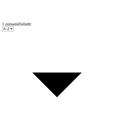
1
záznamů
Seřadit: