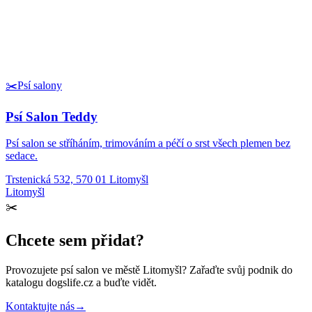
✂️
Psí salony
Psí Salon Teddy
Psí salon se stříháním, trimováním a péčí o srst všech plemen bez
sedace.
Trstenická 532, 570 01 Litomyšl
Litomyšl
✂️
Chcete sem přidat?
Provozujete
psí salon
ve městě Litomyšl
? Zařaďte svůj podnik do
katalogu dogslife.cz a buďte vidět.
Kontaktujte nás
→