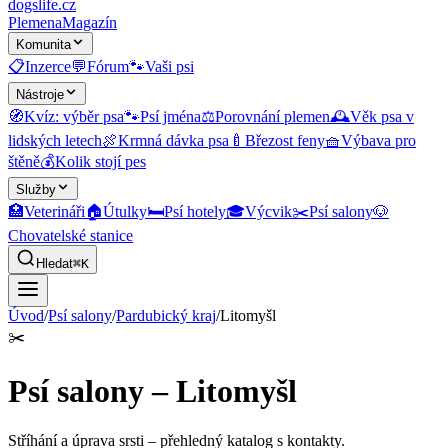
dogslife
.cz
Plemena
Magazín
Komunita
📋
Inzerce
💬
Fórum
🐾
Vaši psi
Nástroje
🧭
Kvíz: výběr psa
🐾
Psí jména
⚖️
Porovnání plemen
🕰️
Věk psa v
lidských letech
🍖
Krmná dávka psa
🍼
Březost feny
🧺
Výbava pro
štěně
💰
Kolik stojí pes
Služby
🏥
Veterináři
🏠
Útulky
🛏️
Psí hotely
🎓
Výcvik
✂️
Psí salony
🐶
Chovatelské stanice
Hledat
⌘K
Úvod
/
Psí salony
/
Pardubický kraj
/
Litomyšl
✂️
Psí salony – Litomyšl
Stříhání a úprava srsti
– přehledný katalog s kontakty.