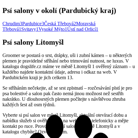
Psí salony v okolí (Pardubický kraj)
Chrudim
3
Pardubice
3
Česká Třebová
2
Moravská
Třebová
1
Svitavy
1
Vysoké Mýto
1
Ústí nad Orlicí
1
Psí salony Litomyšl
Groomer se postará o srst, drápky, uši i zubní kámen – u některých
plemen je pravidelné stříhání nebo trimování nutnost, ne luxus. V
katalogu dogslife.cz máme ve městě Litomyšl 1 ověřený záznam – u
každého najdete kontaktní údaje, adresu i odkaz na web. V
Pardubickém kraji je jich celkem 13.
Se stříháním nečekejte, až se srst zplstnatí – rozčesávání plstí je pro
psa bolestivé a salon pak často nemá jinou možnost než sestřih
nakrátko. U dlouhosrstých plemen počítejte s návštěvou zhruba
každých šest až osm týdnů.
Vyberte si psí salon ve městě Litomyšl, aktuální otevírací dobu a
nabídku služeb si ověřte přímo na webu nebo telefonicky a mějte
kontakt po ruce. Provozujete psí salon ve městě Litomyšl a v
katalogu chybíte? Ozvěte se nám.