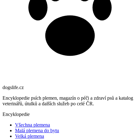
dogslife
.cz
Encyklopedie psích plemen, magazín o péči a zdraví psů a katalog
veterinářů, útulků a dalších služeb po celé ČR.
Encyklopedie
Všechna plemena
Malá plemena do bytu
Velká plemena