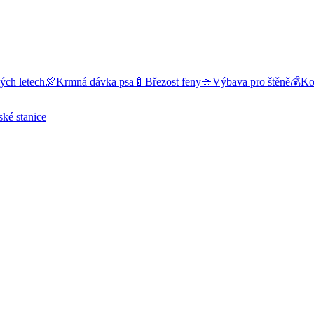
ých letech
🍖
Krmná dávka psa
🍼
Březost feny
🧺
Výbava pro štěně
💰
Kol
ské stanice