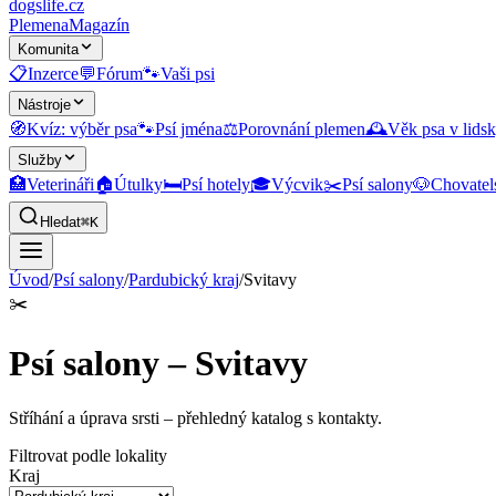
dogslife
.cz
Plemena
Magazín
Komunita
📋
Inzerce
💬
Fórum
🐾
Vaši psi
Nástroje
🧭
Kvíz: výběr psa
🐾
Psí jména
⚖️
Porovnání plemen
🕰️
Věk psa v lidsk
Služby
🏥
Veterináři
🏠
Útulky
🛏️
Psí hotely
🎓
Výcvik
✂️
Psí salony
🐶
Chovatel
Hledat
⌘K
Úvod
/
Psí salony
/
Pardubický kraj
/
Svitavy
✂️
Psí salony – Svitavy
Stříhání a úprava srsti
– přehledný katalog s kontakty.
Filtrovat podle lokality
Kraj