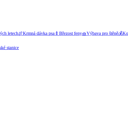
ých letech
🍖
Krmná dávka psa
🍼
Březost feny
🧺
Výbava pro štěně
💰
Kol
ské stanice