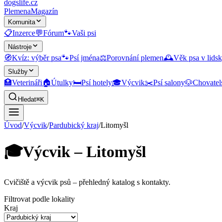
dogslife
.cz
Plemena
Magazín
Komunita
📋
Inzerce
💬
Fórum
🐾
Vaši psi
Nástroje
🧭
Kvíz: výběr psa
🐾
Psí jména
⚖️
Porovnání plemen
🕰️
Věk psa v lidsk
Služby
🏥
Veterináři
🏠
Útulky
🛏️
Psí hotely
🎓
Výcvik
✂️
Psí salony
🐶
Chovatel
Hledat
⌘K
Úvod
/
Výcvik
/
Pardubický kraj
/
Litomyšl
🎓
Výcvik – Litomyšl
Cvičiště a výcvik psů
– přehledný katalog s kontakty.
Filtrovat podle lokality
Kraj