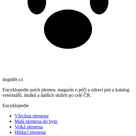
dogslife
.cz
Encyklopedie psích plemen, magazín o péči a zdraví psů a katalog
veterinářů, útulků a dalších služeb po celé ČR.
Encyklopedie
Všechna plemena
Malá plemena do bytu
Velká plemena
Hlídací plemena