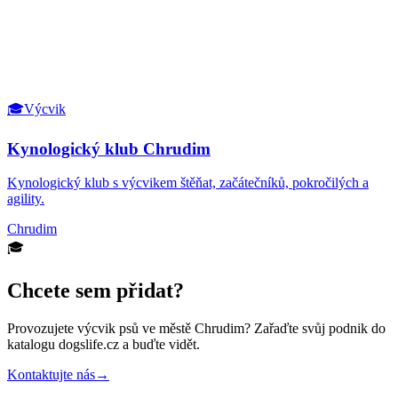
🎓
Výcvik
Kynologický klub Chrudim
Kynologický klub s výcvikem štěňat, začátečníků, pokročilých a
agility.
Chrudim
🎓
Chcete sem přidat?
Provozujete
výcvik psů
ve městě Chrudim
? Zařaďte svůj podnik do
katalogu dogslife.cz a buďte vidět.
Kontaktujte nás
→