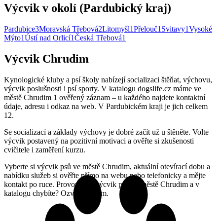
Výcvik v okolí (Pardubický kraj)
Pardubice
3
Moravská Třebová
2
Litomyšl
1
Přelouč
1
Svitavy
1
Vysoké
Mýto
1
Ústí nad Orlicí
1
Česká Třebová
1
Výcvik Chrudim
Kynologické kluby a psí školy nabízejí socializaci štěňat, výchovu,
výcvik poslušnosti i psí sporty. V katalogu dogslife.cz máme ve
městě Chrudim 1 ověřený záznam – u každého najdete kontaktní
údaje, adresu i odkaz na web. V Pardubickém kraji je jich celkem
12.
Se socializací a základy výchovy je dobré začít už u štěněte. Volte
výcvik postavený na pozitivní motivaci a ověřte si zkušenosti
cvičitele i zaměření kurzu.
Vyberte si výcvik psů ve městě Chrudim, aktuální otevírací dobu a
nabídku služeb si ověřte přímo na webu nebo telefonicky a mějte
kontakt po ruce. Provozujete výcvik psů ve městě Chrudim a v
katalogu chybíte? Ozvěte se nám.