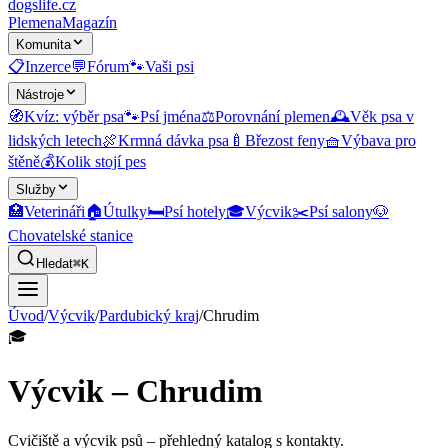
dogslife
.cz
Plemena
Magazín
Komunita
📋
Inzerce
💬
Fórum
🐾
Vaši psi
Nástroje
🧭
Kvíz: výběr psa
🐾
Psí jména
⚖️
Porovnání plemen
🕰️
Věk psa v
lidských letech
🍖
Krmná dávka psa
🍼
Březost feny
🧺
Výbava pro
štěně
💰
Kolik stojí pes
Služby
🏥
Veterináři
🏠
Útulky
🛏️
Psí hotely
🎓
Výcvik
✂️
Psí salony
🐶
Chovatelské stanice
Hledat
⌘K
Úvod
/
Výcvik
/
Pardubický kraj
/
Chrudim
🎓
Výcvik – Chrudim
Cvičiště a výcvik psů
– přehledný katalog s kontakty.