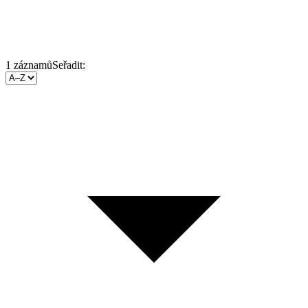
1
záznamů
Seřadit: