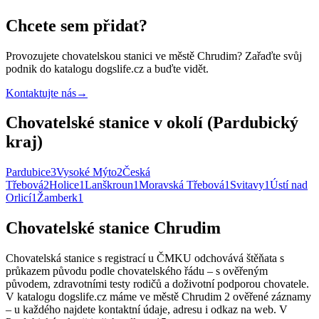
Chcete sem přidat?
Provozujete
chovatelskou stanici
ve městě Chrudim
? Zařaďte svůj
podnik do katalogu dogslife.cz a buďte vidět.
Kontaktujte nás
→
Chovatelské stanice v okolí (Pardubický
kraj)
Pardubice
3
Vysoké Mýto
2
Česká
Třebová
2
Holice
1
Lanškroun
1
Moravská Třebová
1
Svitavy
1
Ústí nad
Orlicí
1
Žamberk
1
Chovatelské stanice Chrudim
Chovatelská stanice s registrací u ČMKU odchovává štěňata s
průkazem původu podle chovatelského řádu – s ověřeným
původem, zdravotními testy rodičů a doživotní podporou chovatele.
V katalogu dogslife.cz máme ve městě Chrudim 2 ověřené záznamy
– u každého najdete kontaktní údaje, adresu i odkaz na web. V