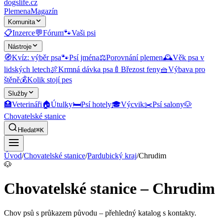
dogslife
.cz
Plemena
Magazín
Komunita
📋
Inzerce
💬
Fórum
🐾
Vaši psi
Nástroje
🧭
Kvíz: výběr psa
🐾
Psí jména
⚖️
Porovnání plemen
🕰️
Věk psa v
lidských letech
🍖
Krmná dávka psa
🍼
Březost feny
🧺
Výbava pro
štěně
💰
Kolik stojí pes
Služby
🏥
Veterináři
🏠
Útulky
🛏️
Psí hotely
🎓
Výcvik
✂️
Psí salony
🐶
Chovatelské stanice
Hledat
⌘K
Úvod
/
Chovatelské stanice
/
Pardubický kraj
/
Chrudim
🐶
Chovatelské stanice – Chrudim
Chov psů s průkazem původu
– přehledný katalog s kontakty.