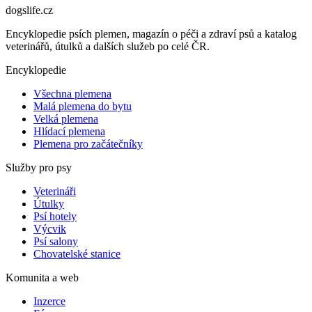
dogslife
.cz
Encyklopedie psích plemen, magazín o péči a zdraví psů a katalog
veterinářů, útulků a dalších služeb po celé ČR.
Encyklopedie
Všechna plemena
Malá plemena do bytu
Velká plemena
Hlídací plemena
Plemena pro začátečníky
Služby pro psy
Veterináři
Útulky
Psí hotely
Výcvik
Psí salony
Chovatelské stanice
Komunita a web
Inzerce