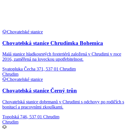
🐶
Chovatelské stanice
Chovatelská stanice Chrudimka Bohemica
Malá stanice hladkosrstých foxteriérů založená v Chrudimi v roce
2016, zaměřená na loveckou upotřebitelnost.
Svatopluka Čecha 371, 537 01 Chrudim
Chrudim
🐶
Chovatelské stanice
Chovatelská stanice Černý trůn
Chovatelská stanice dobrmanů v Chrudimi s odchovy po rodičích s
bonitací a pracovními zkouškami.
Topolská 746, 537 01 Chrudim
Chrudim
🐶