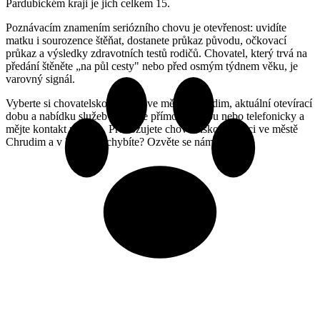
Pardubickém kraji je jich celkem 15.
Poznávacím znamením seriózního chovu je otevřenost: uvidíte
matku i sourozence štěňat, dostanete průkaz původu, očkovací
průkaz a výsledky zdravotních testů rodičů. Chovatel, který trvá na
předání štěněte „na půl cesty" nebo před osmým týdnem věku, je
varovný signál.
Vyberte si chovatelskou stanici ve městě Chrudim, aktuální otevírací
dobu a nabídku služeb si ověřte přímo na webu nebo telefonicky a
mějte kontakt po ruce. Provozujete chovatelskou stanici ve městě
Chrudim a v katalogu chybíte? Ozvěte se nám.