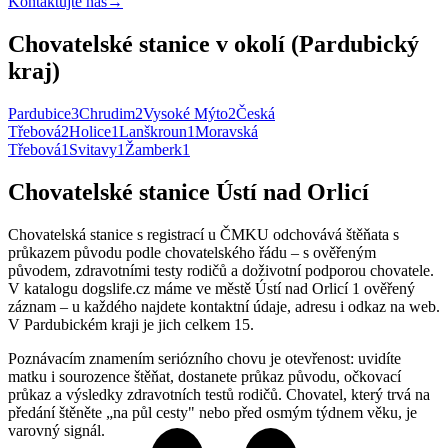
Kontaktujte nás
→
Chovatelské stanice v okolí (Pardubický
kraj)
Pardubice
3
Chrudim
2
Vysoké Mýto
2
Česká
Třebová
2
Holice
1
Lanškroun
1
Moravská
Třebová
1
Svitavy
1
Žamberk
1
Chovatelské stanice Ústí nad Orlicí
Chovatelská stanice s registrací u ČMKU odchovává štěňata s
průkazem původu podle chovatelského řádu – s ověřeným
původem, zdravotními testy rodičů a doživotní podporou chovatele.
V katalogu dogslife.cz máme ve městě Ústí nad Orlicí 1 ověřený
záznam – u každého najdete kontaktní údaje, adresu i odkaz na web.
V Pardubickém kraji je jich celkem 15.
Poznávacím znamením seriózního chovu je otevřenost: uvidíte
matku i sourozence štěňat, dostanete průkaz původu, očkovací
průkaz a výsledky zdravotních testů rodičů. Chovatel, který trvá na
předání štěněte „na půl cesty" nebo před osmým týdnem věku, je
varovný signál.