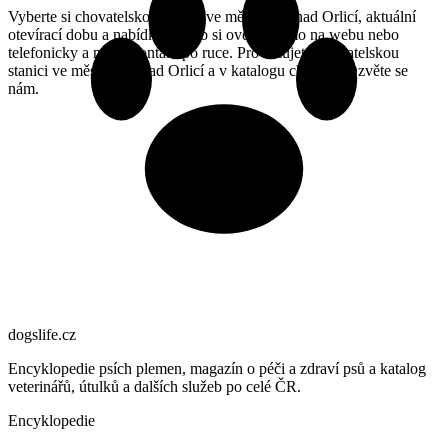
Vyberte si chovatelskou stanici ve městě Ústí nad Orlicí, aktuální
otevírací dobu a nabídku služeb si ověřte přímo na webu nebo
telefonicky a mějte kontakt po ruce. Provozujete chovatelskou
stanici ve městě Ústí nad Orlicí a v katalogu chybíte? Ozvěte se
nám.
dogslife
.cz
Encyklopedie psích plemen, magazín o péči a zdraví psů a katalog
veterinářů, útulků a dalších služeb po celé ČR.
Encyklopedie