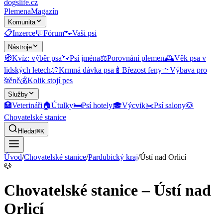
dogslife
.cz
Plemena
Magazín
Komunita
📋
Inzerce
💬
Fórum
🐾
Vaši psi
Nástroje
🧭
Kvíz: výběr psa
🐾
Psí jména
⚖️
Porovnání plemen
🕰️
Věk psa v
lidských letech
🍖
Krmná dávka psa
🍼
Březost feny
🧺
Výbava pro
štěně
💰
Kolik stojí pes
Služby
🏥
Veterináři
🏠
Útulky
🛏️
Psí hotely
🎓
Výcvik
✂️
Psí salony
🐶
Chovatelské stanice
Hledat
⌘K
Úvod
/
Chovatelské stanice
/
Pardubický kraj
/
Ústí nad Orlicí
🐶
Chovatelské stanice – Ústí nad
Orlicí