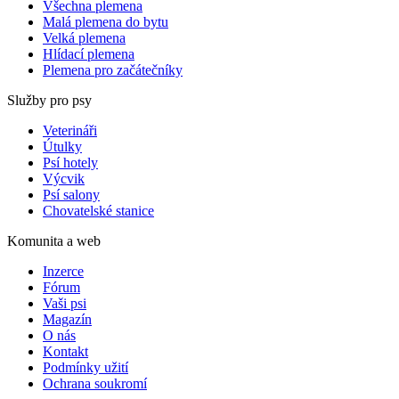
Všechna plemena
Malá plemena do bytu
Velká plemena
Hlídací plemena
Plemena pro začátečníky
Služby pro psy
Veterináři
Útulky
Psí hotely
Výcvik
Psí salony
Chovatelské stanice
Komunita a web
Inzerce
Fórum
Vaši psi
Magazín
O nás
Kontakt
Podmínky užití
Ochrana soukromí