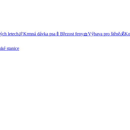
ých letech
🍖
Krmná dávka psa
🍼
Březost feny
🧺
Výbava pro štěně
💰
Kol
ské stanice