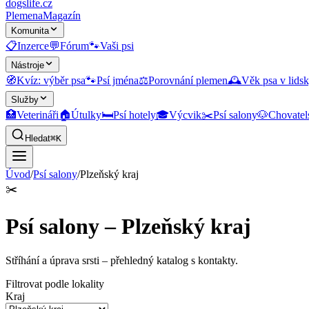
dogslife
.cz
Plemena
Magazín
Komunita
📋
Inzerce
💬
Fórum
🐾
Vaši psi
Nástroje
🧭
Kvíz: výběr psa
🐾
Psí jména
⚖️
Porovnání plemen
🕰️
Věk psa v lidsk
Služby
🏥
Veterináři
🏠
Útulky
🛏️
Psí hotely
🎓
Výcvik
✂️
Psí salony
🐶
Chovatel
Hledat
⌘K
Úvod
/
Psí salony
/
Plzeňský kraj
✂️
Psí salony – Plzeňský kraj
Stříhání a úprava srsti
– přehledný katalog s kontakty.
Filtrovat podle lokality
Kraj