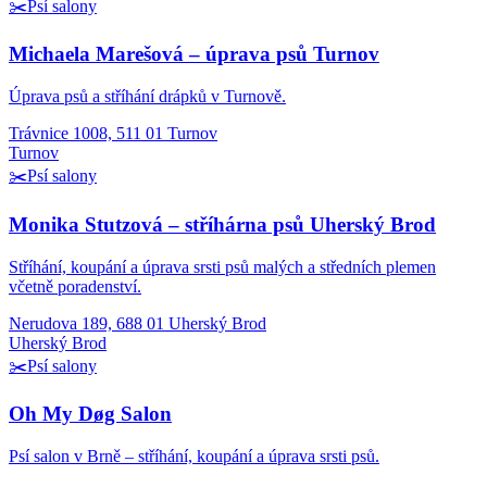
✂️
Psí salony
Michaela Marešová – úprava psů Turnov
Úprava psů a stříhání drápků v Turnově.
Trávnice 1008, 511 01 Turnov
Turnov
✂️
Psí salony
Monika Stutzová – stříhárna psů Uherský Brod
Stříhání, koupání a úprava srsti psů malých a středních plemen
včetně poradenství.
Nerudova 189, 688 01 Uherský Brod
Uherský Brod
✂️
Psí salony
Oh My Døg Salon
Psí salon v Brně – stříhání, koupání a úprava srsti psů.