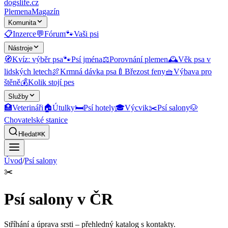
dogslife
.cz
Plemena
Magazín
Komunita
📋
Inzerce
💬
Fórum
🐾
Vaši psi
Nástroje
🧭
Kvíz: výběr psa
🐾
Psí jména
⚖️
Porovnání plemen
🕰️
Věk psa v
lidských letech
🍖
Krmná dávka psa
🍼
Březost feny
🧺
Výbava pro
štěně
💰
Kolik stojí pes
Služby
🏥
Veterináři
🏠
Útulky
🛏️
Psí hotely
🎓
Výcvik
✂️
Psí salony
🐶
Chovatelské stanice
Hledat
⌘K
Úvod
/
Psí salony
✂️
Psí salony v ČR
Stříhání a úprava srsti
– přehledný katalog s kontakty.