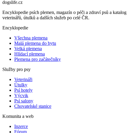
dogslife
.cz
Encyklopedie psích plemen, magazín o péči a zdraví psů a katalog
veterinářů, útulků a dalších služeb po celé ČR.
Encyklopedie
Všechna plemena
Malá plemena do bytu
Velká plemena
Hlídací plemena
Plemena pro začátečníky
Služby pro psy
Veterináři
Útulky
Psí hotely
Výcvik
Psí salony
Chovatelské stanice
Komunita a web
Inzerce
Fórum