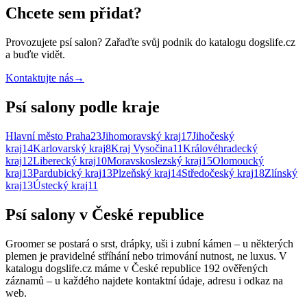
Chcete sem přidat?
Provozujete
psí salon
? Zařaďte svůj podnik do katalogu dogslife.cz
a buďte vidět.
Kontaktujte nás
→
Psí salony podle kraje
Hlavní město Praha
23
Jihomoravský kraj
17
Jihočeský
kraj
14
Karlovarský kraj
8
Kraj Vysočina
11
Královéhradecký
kraj
12
Liberecký kraj
10
Moravskoslezský kraj
15
Olomoucký
kraj
13
Pardubický kraj
13
Plzeňský kraj
14
Středočeský kraj
18
Zlínský
kraj
13
Ústecký kraj
11
Psí salony v České republice
Groomer se postará o srst, drápky, uši i zubní kámen – u některých
plemen je pravidelné stříhání nebo trimování nutnost, ne luxus. V
katalogu dogslife.cz máme v České republice 192 ověřených
záznamů – u každého najdete kontaktní údaje, adresu i odkaz na
web.