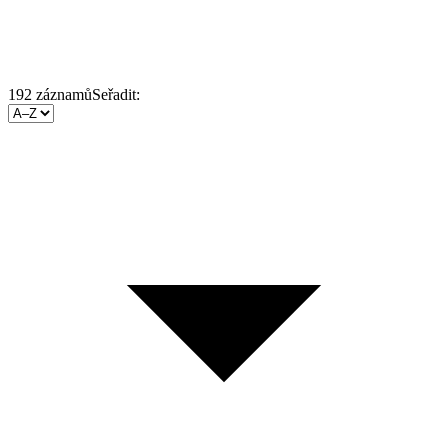
192
záznamů
Seřadit: