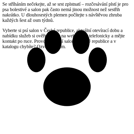
Se stříháním nečekejte, až se srst zplstnatí – rozčesávání plstí je pro
psa bolestivé a salon pak často nemá jinou možnost než sestřih
nakrátko. U dlouhosrstých plemen počítejte s návštěvou zhruba
každých šest až osm týdnů.
Vyberte si psí salon v České republice, aktuální otevírací dobu a
nabídku služeb si ověřte přímo na webu nebo telefonicky a mějte
kontakt po ruce. Provozujete psí salon v České republice a v
katalogu chybíte? Ozvěte se nám.