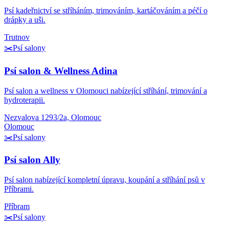
Psí kadeřnictví se stříháním, trimováním, kartáčováním a péčí o
drápky a uši.
Trutnov
✂️
Psí salony
Psí salon & Wellness Adina
Psí salon a wellness v Olomouci nabízející stříhání, trimování a
hydroterapii.
Nezvalova 1293/2a, Olomouc
Olomouc
✂️
Psí salony
Psí salon Ally
Psí salon nabízející kompletní úpravu, koupání a stříhání psů v
Příbrami.
Příbram
✂️
Psí salony