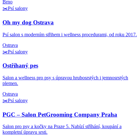
Brno
✂️
Psí salony
Oh my dog Ostrava
Psí salon s moderním střihem i wellness procedurami, od roku 2017.
Ostrava
✂️
Psí salony
Ostříhaný pes
Salon a wellness pro psy s úpravou hrubosrstých i jemnosrstých
plemen.
Ostrava
✂️
Psí salony
PGC – Salon PetGrooming Company Praha
Salon pro psy a kočky na Praze 5. Nabízí stříhání, koupání a
kompletní úpravu srsti.