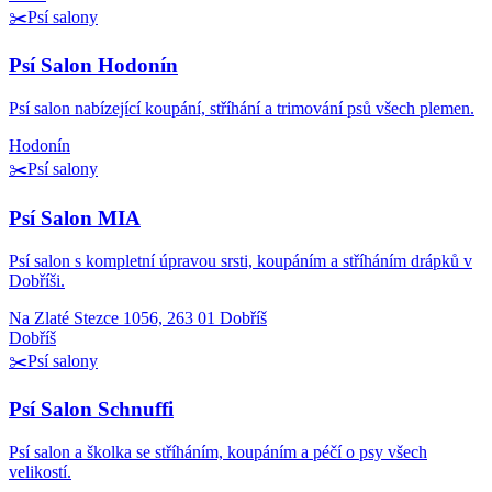
✂️
Psí salony
Psí Salon Hodonín
Psí salon nabízející koupání, stříhání a trimování psů všech plemen.
Hodonín
✂️
Psí salony
Psí Salon MIA
Psí salon s kompletní úpravou srsti, koupáním a stříháním drápků v
Dobříši.
Na Zlaté Stezce 1056, 263 01 Dobříš
Dobříš
✂️
Psí salony
Psí Salon Schnuffi
Psí salon a školka se stříháním, koupáním a péčí o psy všech
velikostí.