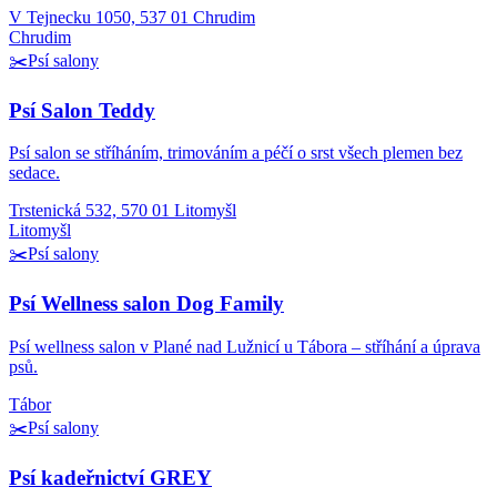
V Tejnecku 1050, 537 01 Chrudim
Chrudim
✂️
Psí salony
Psí Salon Teddy
Psí salon se stříháním, trimováním a péčí o srst všech plemen bez
sedace.
Trstenická 532, 570 01 Litomyšl
Litomyšl
✂️
Psí salony
Psí Wellness salon Dog Family
Psí wellness salon v Plané nad Lužnicí u Tábora – stříhání a úprava
psů.
Tábor
✂️
Psí salony
Psí kadeřnictví GREY