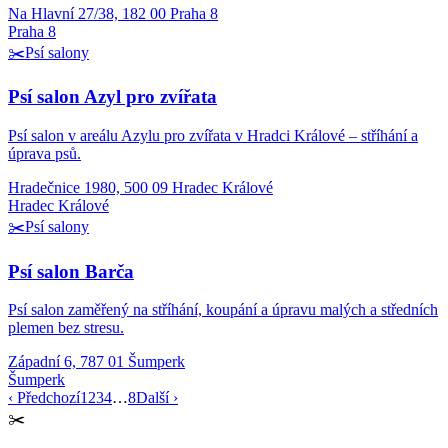
Na Hlavní 27/38, 182 00 Praha 8
Praha 8
✂️
Psí salony
Psí salon Azyl pro zvířata
Psí salon v areálu Azylu pro zvířata v Hradci Králové – stříhání a
úprava psů.
Hradečnice 1980, 500 09 Hradec Králové
Hradec Králové
✂️
Psí salony
Psí salon Barča
Psí salon zaměřený na stříhání, koupání a úpravu malých a středních
plemen bez stresu.
Západní 6, 787 01 Šumperk
Šumperk
‹ Předchozí
1
2
3
4
…
8
Další ›
✂️