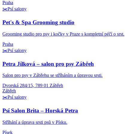
Praha
✂️
Psí salony
Pet's & Spa Grooming studio
Grooming studio pro psy i kočky v Praze s kompletní péčí o srst.
Praha
✂️
Psí salony
Petra Jílková – salon pro psy Zábřeh
Salon pro psy v Zábřehu se stříháním a úpravou srsti.
Dvorská 284/15, 789 01 Zábřeh
Zábřeh
✂️
Psí salony
Psí Salon Brita – Horská Petra
Stříhání a úprava srsti psů v Písku.
Písek