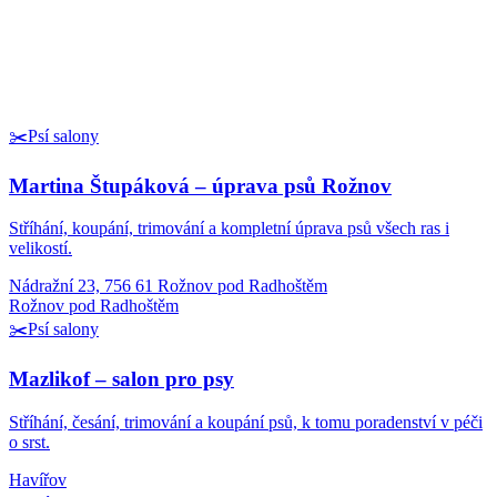
✂️
Psí salony
Martina Štupáková – úprava psů Rožnov
Stříhání, koupání, trimování a kompletní úprava psů všech ras i
velikostí.
Nádražní 23, 756 61 Rožnov pod Radhoštěm
Rožnov pod Radhoštěm
✂️
Psí salony
Mazlikof – salon pro psy
Stříhání, česání, trimování a koupání psů, k tomu poradenství v péči
o srst.
Havířov