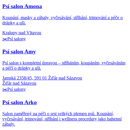
Psí salon Amona
Koupání, masky a zábaly, vyčesávání, stříhání, trimování a péče o
drápky a uši.
Kralupy nad Vltavou
✂️
Psí salony
Psí salon Amy
Psí salon s kompletní úpravou – stříháním, koupáním, vyčesáváním
a péčí o drápky a uši.
Jamská 2358/45, 591 01 Žďár nad Sázavou
Žďár nad Sázavou
✂️
Psí salony
Psí salon Arko
Salon zaměřený na péči o srst velkých plemen psů. Koupání,
vyčesávání, trimování, stříhání i wellness procedury jako bahenní
zábaly.