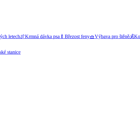
ých letech
🍖
Krmná dávka psa
🍼
Březost feny
🧺
Výbava pro štěně
💰
Kol
ské stanice