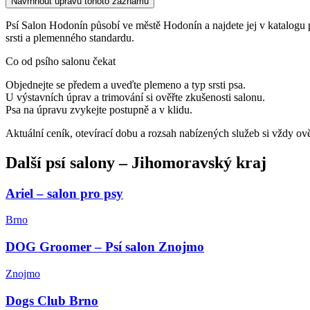
Navrhnout úpravu tohoto záznamu
Psí Salon Hodonín působí ve městě Hodonín a najdete jej v katalogu psíc
srsti a plemenného standardu.
Co od psího salonu čekat
Objednejte se předem a uveďte plemeno a typ srsti psa.
U výstavních úprav a trimování si ověřte zkušenosti salonu.
Psa na úpravu zvykejte postupně a v klidu.
Aktuální ceník, otevírací dobu a rozsah nabízených služeb si vždy ov
Další
psí salony
–
Jihomoravský kraj
Ariel – salon pro psy
Brno
DOG Groomer – Psí salon Znojmo
Znojmo
Dogs Club Brno