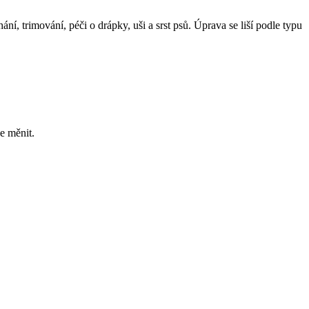
ní, trimování, péči o drápky, uši a srst psů. Úprava se liší podle typu
e měnit.