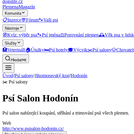
dogslife
.cz
Plemena
Magazín
Komunita
📋
Inzerce
💬
Fórum
🐾
Vaši psi
Nástroje
🧭
Kvíz: výběr psa
🐾
Psí jména
⚖️
Porovnání plemen
🕰️
Věk psa v lidsk
Služby
🏥
Veterináři
🏠
Útulky
🛏️
Psí hotely
🎓
Výcvik
✂️
Psí salony
🐶
Chovatel
Hledat
⌘K
Úvod
/
Psí salony
/
Jihomoravský kraj
/
Hodonín
✂️
Psí salony
Psí Salon Hodonín
Psí salon nabízející koupání, stříhání a trimování psů všech plemen.
Web
http://www.psisalon-hodonin.cz/