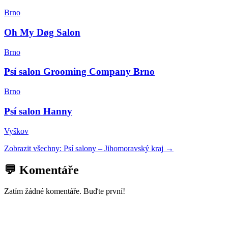
Brno
Oh My Døg Salon
Brno
Psí salon Grooming Company Brno
Brno
Psí salon Hanny
Vyškov
Zobrazit všechny:
Psí salony
–
Jihomoravský kraj
→
💬 Komentáře
Zatím žádné komentáře. Buďte první!