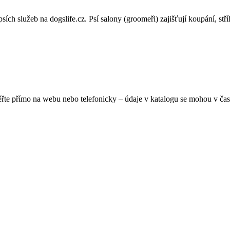
h služeb na dogslife.cz. Psí salony (groomeři) zajišťují koupání, stříhá
ěřte přímo na webu nebo telefonicky – údaje v katalogu se mohou v čas