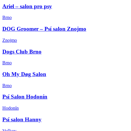
Ariel – salon pro psy
Brno
DOG Groomer – Psí salon Znojmo
Znojmo
Dogs Club Brno
Brno
Oh My Døg Salon
Brno
Psí Salon Hodonín
Hodonín
Psí salon Hanny
Vyškov