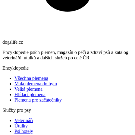
dogslife
.cz
Encyklopedie psích plemen, magazín o péči a zdraví psů a katalog
veterinářů, útulků a dalších služeb po celé ČR.
Encyklopedie
Všechna plemena
Malá plemena do bytu
Velká plemena
Hlídací plemena
Plemena pro začátečníky
Služby pro psy
Veterináři
Útulky
Psí hotely