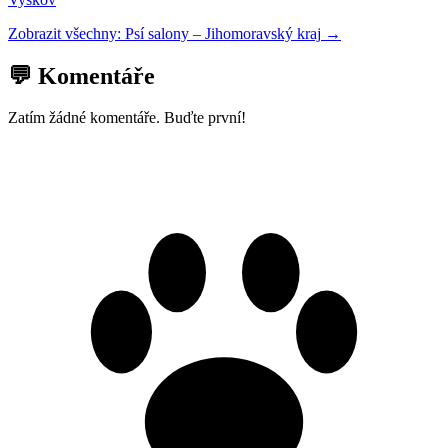
Zobrazit všechny:
Psí salony
–
Jihomoravský kraj
→
💬 Komentáře
Zatím žádné komentáře. Buďte první!