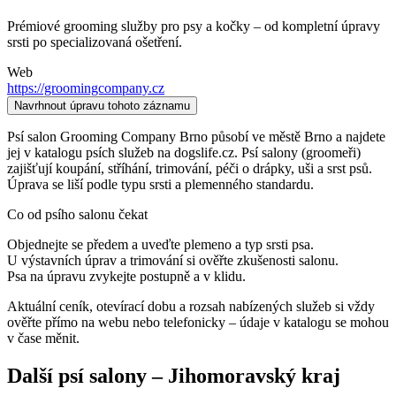
Prémiové grooming služby pro psy a kočky – od kompletní úpravy
srsti po specializovaná ošetření.
Web
https://groomingcompany.cz
Navrhnout úpravu tohoto záznamu
Psí salon Grooming Company Brno působí ve městě Brno a najdete
jej v katalogu psích služeb na dogslife.cz. Psí salony (groomeři)
zajišťují koupání, stříhání, trimování, péči o drápky, uši a srst psů.
Úprava se liší podle typu srsti a plemenného standardu.
Co od psího salonu čekat
Objednejte se předem a uveďte plemeno a typ srsti psa.
U výstavních úprav a trimování si ověřte zkušenosti salonu.
Psa na úpravu zvykejte postupně a v klidu.
Aktuální ceník, otevírací dobu a rozsah nabízených služeb si vždy
ověřte přímo na webu nebo telefonicky – údaje v katalogu se mohou
v čase měnit.
Další
psí salony
–
Jihomoravský kraj