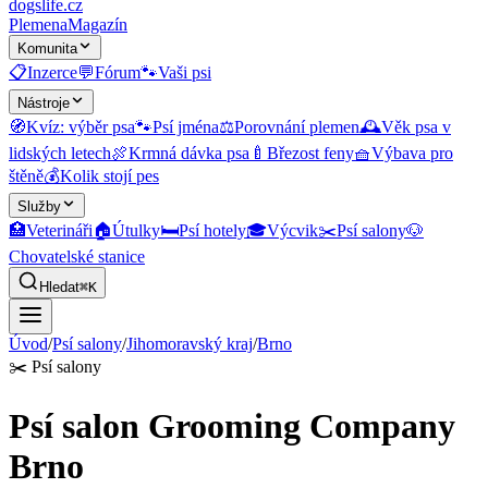
dogslife
.cz
Plemena
Magazín
Komunita
📋
Inzerce
💬
Fórum
🐾
Vaši psi
Nástroje
🧭
Kvíz: výběr psa
🐾
Psí jména
⚖️
Porovnání plemen
🕰️
Věk psa v
lidských letech
🍖
Krmná dávka psa
🍼
Březost feny
🧺
Výbava pro
štěně
💰
Kolik stojí pes
Služby
🏥
Veterináři
🏠
Útulky
🛏️
Psí hotely
🎓
Výcvik
✂️
Psí salony
🐶
Chovatelské stanice
Hledat
⌘K
Úvod
/
Psí salony
/
Jihomoravský kraj
/
Brno
✂️
Psí salony
Psí salon Grooming Company
Brno