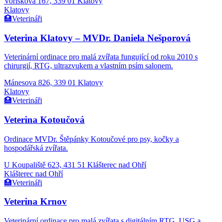
Voříškova 167, 339 01 Klatovy
Klatovy
🏥
Veterináři
Veterina Klatovy – MVDr. Daniela Nešporová
Veterinární ordinace pro malá zvířata fungující od roku 2010 s
chirurgií, RTG, ultrazvukem a vlastním psím salonem.
Mánesova 826, 339 01 Klatovy
Klatovy
🏥
Veterináři
Veterina Kotoučová
Ordinace MVDr. Štěpánky Kotoučové pro psy, kočky a
hospodářská zvířata.
U Koupaliště 623, 431 51 Klášterec nad Ohří
Klášterec nad Ohří
🏥
Veterináři
Veterina Krnov
Veterinární ordinace pro malá zvířata s digitálním RTG, USG a