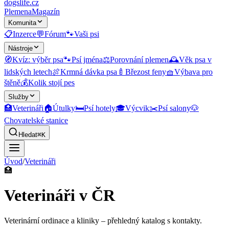
dogslife
.cz
Plemena
Magazín
Komunita
📋
Inzerce
💬
Fórum
🐾
Vaši psi
Nástroje
🧭
Kvíz: výběr psa
🐾
Psí jména
⚖️
Porovnání plemen
🕰️
Věk psa v
lidských letech
🍖
Krmná dávka psa
🍼
Březost feny
🧺
Výbava pro
štěně
💰
Kolik stojí pes
Služby
🏥
Veterináři
🏠
Útulky
🛏️
Psí hotely
🎓
Výcvik
✂️
Psí salony
🐶
Chovatelské stanice
Hledat
⌘K
Úvod
/
Veterináři
🏥
Veterináři v ČR
Veterinární ordinace a kliniky
– přehledný katalog s kontakty.