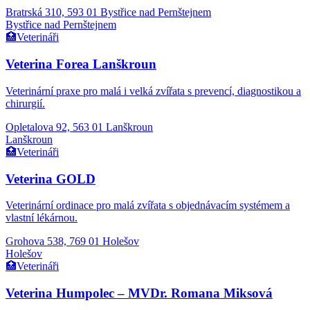
Bratrská 310, 593 01 Bystřice nad Pernštejnem
Bystřice nad Pernštejnem
🏥
Veterináři
Veterina Forea Lanškroun
Veterinární praxe pro malá i velká zvířata s prevencí, diagnostikou a
chirurgií.
Opletalova 92, 563 01 Lanškroun
Lanškroun
🏥
Veterináři
Veterina GOLD
Veterinární ordinace pro malá zvířata s objednávacím systémem a
vlastní lékárnou.
Grohova 538, 769 01 Holešov
Holešov
🏥
Veterináři
Veterina Humpolec – MVDr. Romana Miksová