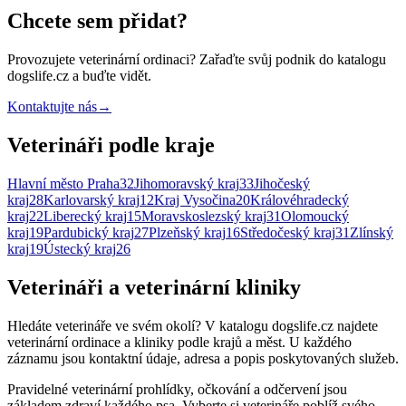
Chcete sem přidat?
Provozujete
veterinární ordinaci
? Zařaďte svůj podnik do katalogu
dogslife.cz a buďte vidět.
Kontaktujte nás
→
Veterináři podle kraje
Hlavní město Praha
32
Jihomoravský kraj
33
Jihočeský
kraj
28
Karlovarský kraj
12
Kraj Vysočina
20
Královéhradecký
kraj
22
Liberecký kraj
15
Moravskoslezský kraj
31
Olomoucký
kraj
19
Pardubický kraj
27
Plzeňský kraj
16
Středočeský kraj
31
Zlínský
kraj
19
Ústecký kraj
26
Veterináři a veterinární kliniky
Hledáte veterináře ve svém okolí? V katalogu dogslife.cz najdete
veterinární ordinace a kliniky podle krajů a měst. U každého
záznamu jsou kontaktní údaje, adresa a popis poskytovaných služeb.
Pravidelné veterinární prohlídky, očkování a odčervení jsou
základem zdraví každého psa. Vyberte si veterináře poblíž svého