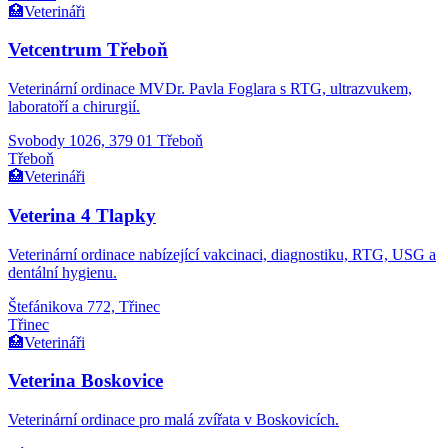
🏥
Veterináři
Vetcentrum Třeboň
Veterinární ordinace MVDr. Pavla Foglara s RTG, ultrazvukem,
laboratoří a chirurgií.
Svobody 1026, 379 01 Třeboň
Třeboň
🏥
Veterináři
Veterina 4 Tlapky
Veterinární ordinace nabízející vakcinaci, diagnostiku, RTG, USG a
dentální hygienu.
Štefánikova 772, Třinec
Třinec
🏥
Veterináři
Veterina Boskovice
Veterinární ordinace pro malá zvířata v Boskovicích.