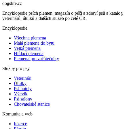
dogslife
.cz
Encyklopedie psích plemen, magazín o péči a zdraví psů a katalog
veterinářů, útulků a dalších služeb po celé ČR.
Encyklopedie
Všechna plemena
Malá plemena do bytu
Velká plemena
Hlídací plemena
Plemena pro začátečníky
Služby pro psy
Veterináři
Útulky
Psí hotely
Výcvik
Psí salony
Chovatelské stanice
Komunita a web
Inzerce
Fórum