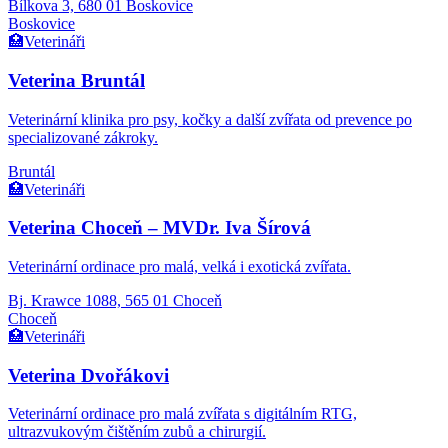
Bílkova 3, 680 01 Boskovice
Boskovice
🏥
Veterináři
Veterina Bruntál
Veterinární klinika pro psy, kočky a další zvířata od prevence po
specializované zákroky.
Bruntál
🏥
Veterináři
Veterina Choceň – MVDr. Iva Šírová
Veterinární ordinace pro malá, velká i exotická zvířata.
Bj. Krawce 1088, 565 01 Choceň
Choceň
🏥
Veterináři
Veterina Dvořákovi
Veterinární ordinace pro malá zvířata s digitálním RTG,
ultrazvukovým čištěním zubů a chirurgií.