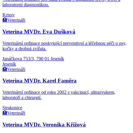
laboratorní diagnostikou.
Krnov
🏥
Veterináři
Veterina MVDr. Eva Dušková
Veterinární ordinace poskytující preventivní a léčebnou péči o psy,
kočky a drobná zvířata.
Janáčkova 753/3, 790 01 Jeseník
Jeseník
🏥
Veterináři
Veterina MVDr. Karel Faměra
Veterinární ordinace od roku 2002 s vakcinací, ultrazvukem,
laboratoří a chirurgií.
Strakonice
🏥
Veterináři
Veterina MVDr. Veronika Křížová