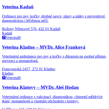
Veterina Kadaň
Ordinace pro psy, kočky, drobné savce, plazy a ptáky s preventivní,
diagnostickou i léčebnou péčí.
Boženy Němcové 576, 432 01 Kadaň
Kadaň
🏥
Veterináři
Veterina Kladno – MVDr. Alice Franková
Veterinární ambulance pro psy a kočky s důrazem na osobní přístup,
prevenci a stomatologii.
Francouzská 2457, 272 01 Kladno
Kladno
🏥
Veterináři
Veterina Klatovy – MVDr. Aleš Hodan
Veterinární ordinace s vakcinací, diagnostikou, chirurgií měkkých
tkání, stomatologií a vlastním obchodem s krmivy.