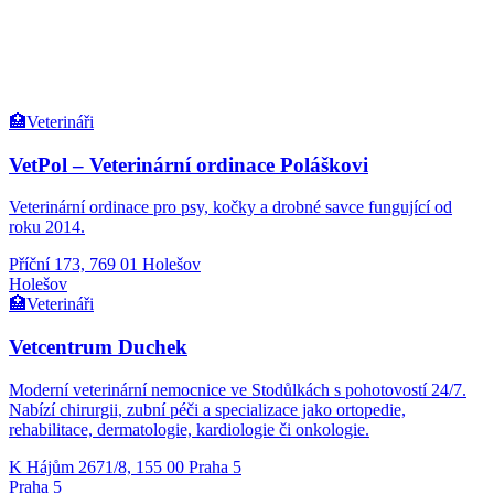
🏥
Veterináři
VetPol – Veterinární ordinace Poláškovi
Veterinární ordinace pro psy, kočky a drobné savce fungující od
roku 2014.
Příční 173, 769 01 Holešov
Holešov
🏥
Veterináři
Vetcentrum Duchek
Moderní veterinární nemocnice ve Stodůlkách s pohotovostí 24/7.
Nabízí chirurgii, zubní péči a specializace jako ortopedie,
rehabilitace, dermatologie, kardiologie či onkologie.
K Hájům 2671/8, 155 00 Praha 5
Praha 5