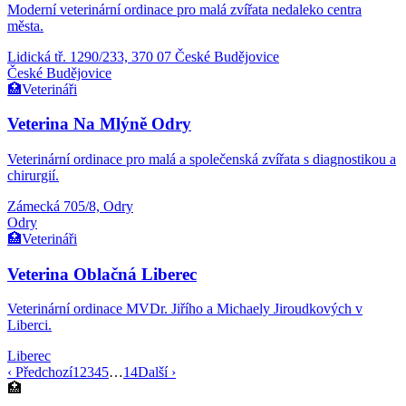
Moderní veterinární ordinace pro malá zvířata nedaleko centra
města.
Lidická tř. 1290/233, 370 07 České Budějovice
České Budějovice
🏥
Veterináři
Veterina Na Mlýně Odry
Veterinární ordinace pro malá a společenská zvířata s diagnostikou a
chirurgií.
Zámecká 705/8, Odry
Odry
🏥
Veterináři
Veterina Oblačná Liberec
Veterinární ordinace MVDr. Jiřího a Michaely Jiroudkových v
Liberci.
Liberec
‹ Předchozí
1
2
3
4
5
…
14
Další ›
🏥