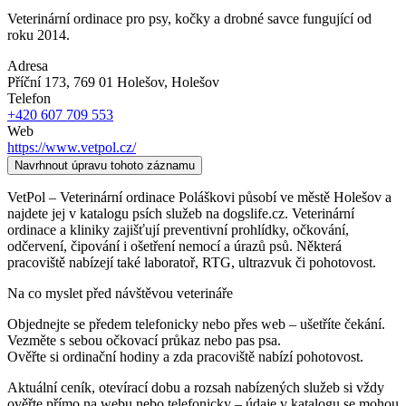
Veterinární ordinace pro psy, kočky a drobné savce fungující od
roku 2014.
Adresa
Příční 173, 769 01 Holešov
, Holešov
Telefon
+420 607 709 553
Web
https://www.vetpol.cz/
Navrhnout úpravu tohoto záznamu
VetPol – Veterinární ordinace Poláškovi působí ve městě Holešov a
najdete jej v katalogu psích služeb na dogslife.cz. Veterinární
ordinace a kliniky zajišťují preventivní prohlídky, očkování,
odčervení, čipování i ošetření nemocí a úrazů psů. Některá
pracoviště nabízejí také laboratoř, RTG, ultrazvuk či pohotovost.
Na co myslet před návštěvou veterináře
Objednejte se předem telefonicky nebo přes web – ušetříte čekání.
Vezměte s sebou očkovací průkaz nebo pas psa.
Ověřte si ordinační hodiny a zda pracoviště nabízí pohotovost.
Aktuální ceník, otevírací dobu a rozsah nabízených služeb si vždy
ověřte přímo na webu nebo telefonicky – údaje v katalogu se mohou