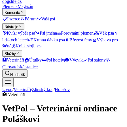
dogslife
.cz
Plemena
Magazín
Komunita
📋
Inzerce
💬
Fórum
🐾
Vaši psi
Nástroje
🧭
Kvíz: výběr psa
🐾
Psí jména
⚖️
Porovnání plemen
🕰️
Věk psa v
lidských letech
🍖
Krmná dávka psa
🍼
Březost feny
🧺
Výbava pro
štěně
💰
Kolik stojí pes
Služby
🏥
Veterináři
🏠
Útulky
🛏️
Psí hotely
🎓
Výcvik
✂️
Psí salony
🐶
Chovatelské stanice
Hledat
⌘K
Úvod
/
Veterináři
/
Zlínský kraj
/
Holešov
🏥
Veterináři
VetPol – Veterinární ordinace
Poláškovi