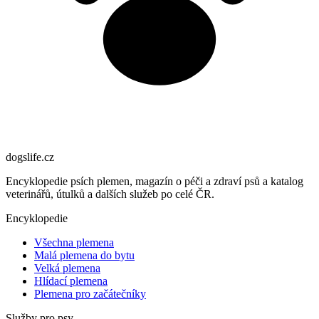
dogslife
.cz
Encyklopedie psích plemen, magazín o péči a zdraví psů a katalog
veterinářů, útulků a dalších služeb po celé ČR.
Encyklopedie
Všechna plemena
Malá plemena do bytu
Velká plemena
Hlídací plemena
Plemena pro začátečníky
Služby pro psy