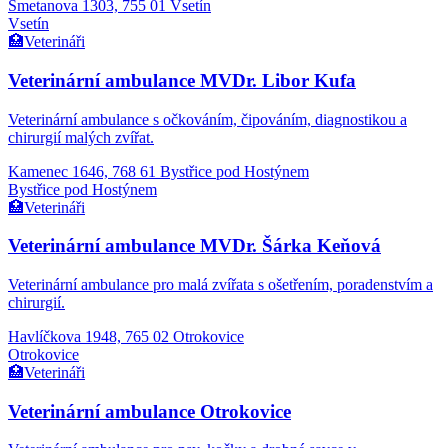
Smetanova 1303, 755 01 Vsetín
Vsetín
🏥
Veterináři
Veterinární ambulance MVDr. Libor Kufa
Veterinární ambulance s očkováním, čipováním, diagnostikou a
chirurgií malých zvířat.
Kamenec 1646, 768 61 Bystřice pod Hostýnem
Bystřice pod Hostýnem
🏥
Veterináři
Veterinární ambulance MVDr. Šárka Keňová
Veterinární ambulance pro malá zvířata s ošetřením, poradenstvím a
chirurgií.
Havlíčkova 1948, 765 02 Otrokovice
Otrokovice
🏥
Veterináři
Veterinární ambulance Otrokovice