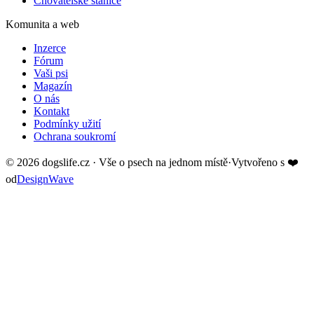
Chovatelské stanice
Komunita a web
Inzerce
Fórum
Vaši psi
Magazín
O nás
Kontakt
Podmínky užití
Ochrana soukromí
©
2026
dogslife.cz · Vše o psech na jednom místě
·
Vytvořeno s
❤️
od
DesignWave