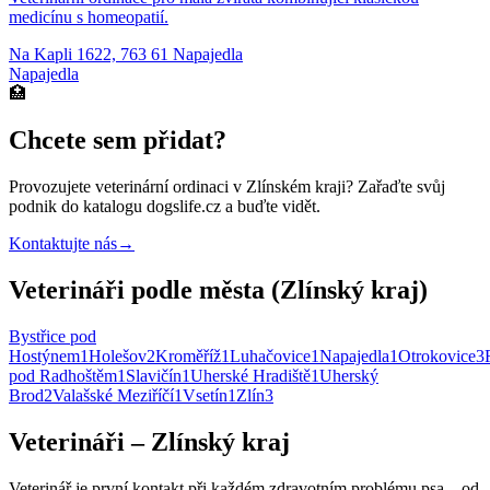
medicínu s homeopatií.
Na Kapli 1622, 763 61 Napajedla
Napajedla
🏥
Chcete sem přidat?
Provozujete
veterinární ordinaci
v Zlínském kraji
? Zařaďte svůj
podnik do katalogu dogslife.cz a buďte vidět.
Kontaktujte nás
→
Veterináři podle města (Zlínský kraj)
Bystřice pod
Hostýnem
1
Holešov
2
Kroměříž
1
Luhačovice
1
Napajedla
1
Otrokovice
3
pod Radhoštěm
1
Slavičín
1
Uherské Hradiště
1
Uherský
Brod
2
Valašské Meziříčí
1
Vsetín
1
Zlín
3
Veterináři – Zlínský kraj
Veterinář je první kontakt při každém zdravotním problému psa – od