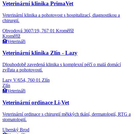
Veterinární klinika PrimaVet
Veterinární klinika a pohotovost s hospitalizací, diagnostikou a
chirurgií.
Obvodová 3607/19, 767 01 Kroměříž
Kroměříž
🏥
Veterináři
Veterinární klinika Zlín - Lazy
Dlouhodobě zavedená klinika s komplexní péčí o malá domácí
zvířata a pohotovostí.
Lazy V/654, 760 01 Zlín
Zlín
🏥
Veterináři
Veterinární ordinace Li-Vet
Veterinární ordinace s chirurgií měkkých tkání, dermatologií, RTG a
stomatologií.
Uherský Brod