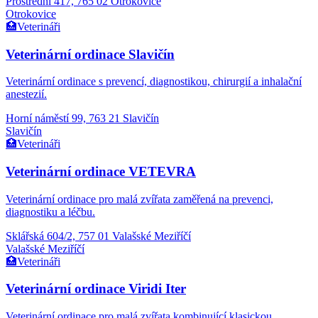
Prostřední 417, 765 02 Otrokovice
Otrokovice
🏥
Veterináři
Veterinární ordinace Slavičín
Veterinární ordinace s prevencí, diagnostikou, chirurgií a inhalační
anestezií.
Horní náměstí 99, 763 21 Slavičín
Slavičín
🏥
Veterináři
Veterinární ordinace VETEVRA
Veterinární ordinace pro malá zvířata zaměřená na prevenci,
diagnostiku a léčbu.
Sklářská 604/2, 757 01 Valašské Meziříčí
Valašské Meziříčí
🏥
Veterináři
Veterinární ordinace Viridi Iter
Veterinární ordinace pro malá zvířata kombinující klasickou