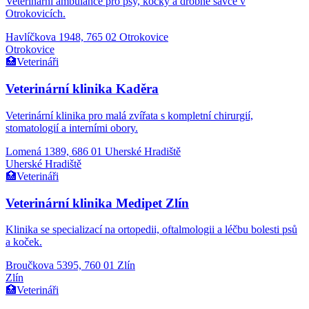
Veterinární ambulance pro psy, kočky a drobné savce v
Otrokovicích.
Havlíčkova 1948, 765 02 Otrokovice
Otrokovice
🏥
Veterináři
Veterinární klinika Kaděra
Veterinární klinika pro malá zvířata s kompletní chirurgií,
stomatologií a interními obory.
Lomená 1389, 686 01 Uherské Hradiště
Uherské Hradiště
🏥
Veterináři
Veterinární klinika Medipet Zlín
Klinika se specializací na ortopedii, oftalmologii a léčbu bolesti psů
a koček.
Broučkova 5395, 760 01 Zlín
Zlín
🏥
Veterináři