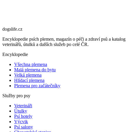
dogslife
.cz
Encyklopedie psích plemen, magazín o péči a zdraví psů a katalog
veterinářů, útulků a dalších služeb po celé ČR.
Encyklopedie
Všechna plemena
Malá plemena do bytu
Velká plemena
Hlídací plemena
Plemena pro začátečníky
Služby pro psy
Veterináři
Útulky
Psí hotely
Výcvik
Psí salony