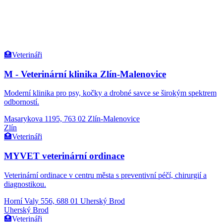
🏥
Veterináři
M - Veterinární klinika Zlín-Malenovice
Moderní klinika pro psy, kočky a drobné savce se širokým spektrem
odborností.
Masarykova 1195, 763 02 Zlín-Malenovice
Zlín
🏥
Veterináři
MYVET veterinární ordinace
Veterinární ordinace v centru města s preventivní péčí, chirurgií a
diagnostikou.
Horní Valy 556, 688 01 Uherský Brod
Uherský Brod
🏥
Veterináři