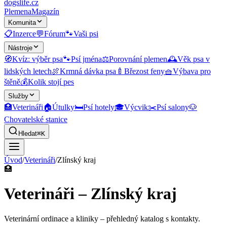
dogslife
.cz
Plemena
Magazín
Komunita
📋
Inzerce
💬
Fórum
🐾
Vaši psi
Nástroje
🧭
Kvíz: výběr psa
🐾
Psí jména
⚖️
Porovnání plemen
🕰️
Věk psa v
lidských letech
🍖
Krmná dávka psa
🍼
Březost feny
🧺
Výbava pro
štěně
💰
Kolik stojí pes
Služby
🏥
Veterináři
🏠
Útulky
🛏️
Psí hotely
🎓
Výcvik
✂️
Psí salony
🐶
Chovatelské stanice
Hledat
⌘K
Úvod
/
Veterináři
/
Zlínský kraj
🏥
Veterináři – Zlínský kraj
Veterinární ordinace a kliniky
– přehledný katalog s kontakty.