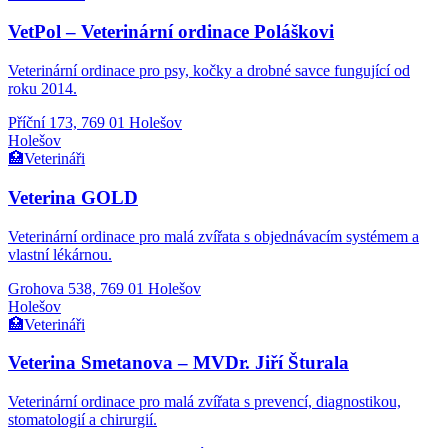
VetPol – Veterinární ordinace Poláškovi
Veterinární ordinace pro psy, kočky a drobné savce fungující od
roku 2014.
Příční 173, 769 01 Holešov
Holešov
🏥
Veterináři
Veterina GOLD
Veterinární ordinace pro malá zvířata s objednávacím systémem a
vlastní lékárnou.
Grohova 538, 769 01 Holešov
Holešov
🏥
Veterináři
Veterina Smetanova – MVDr. Jiří Šturala
Veterinární ordinace pro malá zvířata s prevencí, diagnostikou,
stomatologií a chirurgií.