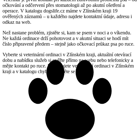
očkování a odčervení přes stomatologii až po akutní ošetření a
operace. V katalogu dogslife.cz máme v Zlínském kraji 19
ověřených záznamů – u každého najdete kontaktní údaje, adresu i
odkaz na web.
Než nastane problém, zjistěte si, kam se psem v noci a o víkendu.
Ne každá ordinace drží pohotovost a v akutní situaci se hodí mít
číslo připravené předem – stejně jako očkovací průkaz psa po ruce.
Vyberte si veterinární ordinaci v Zlínském kraji, aktuální otevírací
dobu a nabídku služeb si ověřte přímo na webu nebo telefonicky a
mějte kontakt po ruce. Provozujete veterinární ordinaci v Zlínském
kraji a v katalogu chybíte? Ozvěte se nám.