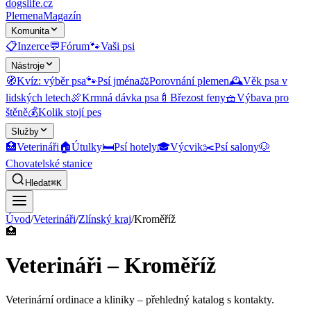
dogslife
.cz
Plemena
Magazín
Komunita
📋
Inzerce
💬
Fórum
🐾
Vaši psi
Nástroje
🧭
Kvíz: výběr psa
🐾
Psí jména
⚖️
Porovnání plemen
🕰️
Věk psa v
lidských letech
🍖
Krmná dávka psa
🍼
Březost feny
🧺
Výbava pro
štěně
💰
Kolik stojí pes
Služby
🏥
Veterináři
🏠
Útulky
🛏️
Psí hotely
🎓
Výcvik
✂️
Psí salony
🐶
Chovatelské stanice
Hledat
⌘K
Úvod
/
Veterináři
/
Zlínský kraj
/
Kroměříž
🏥
Veterináři – Kroměříž
Veterinární ordinace a kliniky
– přehledný katalog s kontakty.