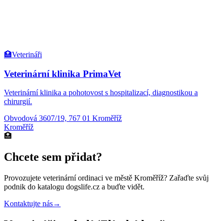
🏥
Veterináři
Veterinární klinika PrimaVet
Veterinární klinika a pohotovost s hospitalizací, diagnostikou a
chirurgií.
Obvodová 3607/19, 767 01 Kroměříž
Kroměříž
🏥
Chcete sem přidat?
Provozujete
veterinární ordinaci
ve městě Kroměříž
? Zařaďte svůj
podnik do katalogu dogslife.cz a buďte vidět.
Kontaktujte nás
→