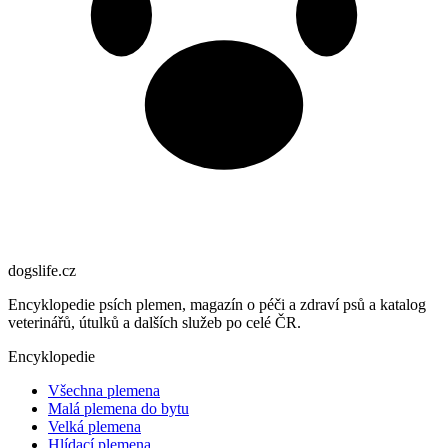
dogslife
.cz
Encyklopedie psích plemen, magazín o péči a zdraví psů a katalog
veterinářů, útulků a dalších služeb po celé ČR.
Encyklopedie
Všechna plemena
Malá plemena do bytu
Velká plemena
Hlídací plemena