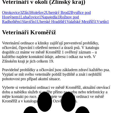
Veterináři v okolí (Zlínský kraj)
Otrokovice
3
Zlín
3
Holešov
2
Uherský Brod
2
Bystřice pod
Hostýnem
1
Luhačovice
1
Napajedla
1
Rožnov pod
Radhoštěm
1
Slavičín
1
Uherské Hradiště
1
Valašské Meziříčí
1
Vsetín
1
Veterináři Kroměříž
Veterinární ordinace a kliniky zajišťují preventivní prohlídky,
očkování, čipování i ošetření nemocí a úrazů psů. V katalogu
dogslife.cz máme ve městě Kroměříž 1 ověřený záznam – u
každého najdete kontaktní údaje, adresu i odkaz na web. V
Zlínském kraji je jich celkem 19.
Pravidelné prohlídky a očkování jsou základem zdraví každého psa.
Vyplatí se mít svého veterináře poblíž bydliště a znát i nejbližší
pohotovost pro případ akutní situace.
Vyberte si veterinární ordinaci ve městě Kroměříž, aktuální otevírací
dobu a nabídku služeb si ověřte přímo na webu nebo telefonicky a
mějte kontakt po ruce. Provozujete veterinární ordinaci ve městě
Kroměříž a v katalogu chybíte? Ozvěte se nám.