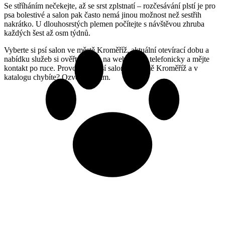
Se stříháním nečekejte, až se srst zplstnatí – rozčesávání plstí je pro
psa bolestivé a salon pak často nemá jinou možnost než sestřih
nakrátko. U dlouhosrstých plemen počítejte s návštěvou zhruba
každých šest až osm týdnů.
Vyberte si psí salon ve městě Kroměříž, aktuální otevírací dobu a
nabídku služeb si ověřte přímo na webu nebo telefonicky a mějte
kontakt po ruce. Provozujete psí salon ve městě Kroměříž a v
katalogu chybíte? Ozvěte se nám.