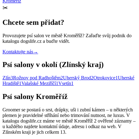
Kroměříž
✂️
Chcete sem přidat?
Provozujete
psí salon
ve městě Kroměříž
? Zařaďte svůj podnik do
katalogu dogslife.cz a buďte vidět.
Kontaktujte nás
→
Psí salony v okolí (Zlínský kraj)
Zlín
3
Rožnov pod Radhoštěm
2
Uherský Brod
2
Otrokovice
1
Uherské
Hradiště
1
Valašské Meziříčí
1
Vsetín
1
Psí salony Kroměříž
Groomer se postará o srst, drápky, uši i zubní kámen – u některých
plemen je pravidelné stříhání nebo trimování nutnost, ne luxus. V
katalogu dogslife.cz máme ve městě Kroměříž 2 ověřené záznamy –
u každého najdete kontaktní údaje, adresu i odkaz na web. V
Zlínském kraji je jich celkem 13.