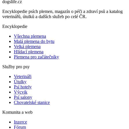
dogslife
.cz
Encyklopedie psích plemen, magazín o péči a zdraví psů a katalog
veterinářů, útulků a dalších služeb po celé ČR.
Encyklopedie
Všechna plemena
Malá plemena do bytu
Velká plemena
Hlídací plemena
Plemena pro začátečníky
Služby pro psy
Veterináři
Útulky
Psí hotely
Výcvik
Psí salony
Chovatelské stanice
Komunita a web
Inzerce
Fórum