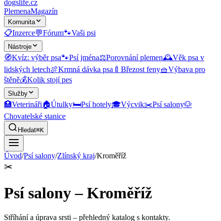
dogslife
.cz
Plemena
Magazín
Komunita
📋
Inzerce
💬
Fórum
🐾
Vaši psi
Nástroje
🧭
Kvíz: výběr psa
🐾
Psí jména
⚖️
Porovnání plemen
🕰️
Věk psa v
lidských letech
🍖
Krmná dávka psa
🍼
Březost feny
🧺
Výbava pro
štěně
💰
Kolik stojí pes
Služby
🏥
Veterináři
🏠
Útulky
🛏️
Psí hotely
🎓
Výcvik
✂️
Psí salony
🐶
Chovatelské stanice
Hledat
⌘K
Úvod
/
Psí salony
/
Zlínský kraj
/
Kroměříž
✂️
Psí salony – Kroměříž
Stříhání a úprava srsti
– přehledný katalog s kontakty.