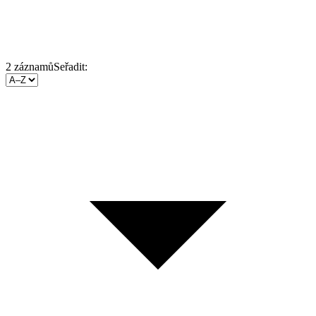
2
záznamů
Seřadit: