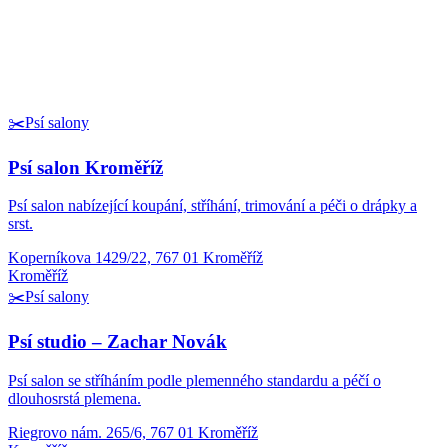
✂️
Psí salony
Psí salon Kroměříž
Psí salon nabízející koupání, stříhání, trimování a péči o drápky a
srst.
Koperníkova 1429/22, 767 01 Kroměříž
Kroměříž
✂️
Psí salony
Psí studio – Zachar Novák
Psí salon se stříháním podle plemenného standardu a péčí o
dlouhosrstá plemena.
Riegrovo nám. 265/6, 767 01 Kroměříž