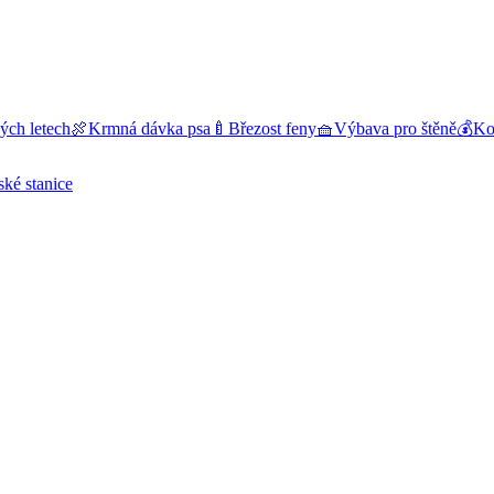
ých letech
🍖
Krmná dávka psa
🍼
Březost feny
🧺
Výbava pro štěně
💰
Kol
ské stanice