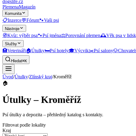
dogslife
.cz
Plemena
Magazín
Komunita
📋
Inzerce
💬
Fórum
🐾
Vaši psi
Nástroje
🧭
Kvíz: výběr psa
🐾
Psí jména
⚖️
Porovnání plemen
🕰️
Věk psa v lidsk
Služby
🏥
Veterináři
🏠
Útulky
🛏️
Psí hotely
🎓
Výcvik
✂️
Psí salony
🐶
Chovatel
Hledat
⌘K
Úvod
/
Útulky
/
Zlínský kraj
/
Kroměříž
🏠
Útulky – Kroměříž
Psí útulky a depozita
– přehledný katalog s kontakty.
Filtrovat podle lokality
Kraj