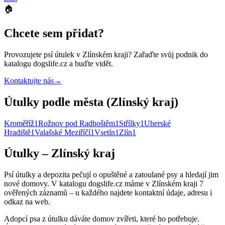
🏠
Chcete sem přidat?
Provozujete
psí útulek
v Zlínském kraji
? Zařaďte svůj podnik do
katalogu dogslife.cz a buďte vidět.
Kontaktujte nás
→
Útulky podle města (Zlínský kraj)
Kroměříž
1
Rožnov pod Radhoštěm
1
Střílky
1
Uherské
Hradiště
1
Valašské Meziříčí
1
Vsetín
1
Zlín
1
Útulky – Zlínský kraj
Psí útulky a depozita pečují o opuštěné a zatoulané psy a hledají jim
nové domovy. V katalogu dogslife.cz máme v Zlínském kraji 7
ověřených záznamů – u každého najdete kontaktní údaje, adresu i
odkaz na web.
Adopcí psa z útulku dáváte domov zvířeti, které ho potřebuje.