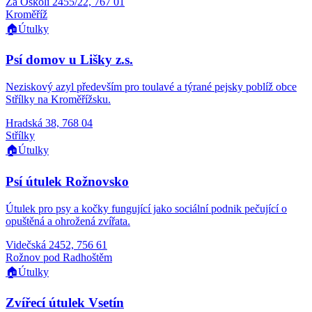
Za Oskolí 2455/22, 767 01
Kroměříž
🏠
Útulky
Psí domov u Lišky z.s.
Neziskový azyl především pro toulavé a týrané pejsky poblíž obce
Střílky na Kroměřížsku.
Hradská 38, 768 04
Střílky
🏠
Útulky
Psí útulek Rožnovsko
Útulek pro psy a kočky fungující jako sociální podnik pečující o
opuštěná a ohrožená zvířata.
Videčská 2452, 756 61
Rožnov pod Radhoštěm
🏠
Útulky
Zvířecí útulek Vsetín