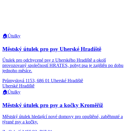
🏠
Útulky
Městský útulek pro psy Uherské Hradiště
Útulek pro odchycené psy z Uherského Hradiště a okolí
provozovaný společností HRATES, pobyt psa je zajištěn po dobu
jednoho měsíce.
Průmyslová 1153, 686 01 Uherské Hradiště
Uherské Hradiště
🏠
Útulky
Městský útulek pro psy a kočky Kroměříž
Městský útulek hledající nové domovy pro opuštěné, zaběhnuté a
týrané psy a kočky.