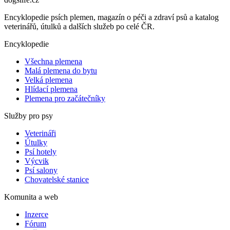
Encyklopedie psích plemen, magazín o péči a zdraví psů a katalog
veterinářů, útulků a dalších služeb po celé ČR.
Encyklopedie
Všechna plemena
Malá plemena do bytu
Velká plemena
Hlídací plemena
Plemena pro začátečníky
Služby pro psy
Veterináři
Útulky
Psí hotely
Výcvik
Psí salony
Chovatelské stanice
Komunita a web
Inzerce
Fórum