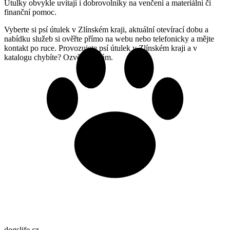
Útulky obvykle uvítají i dobrovolníky na venčení a materiální či
finanční pomoc.
Vyberte si psí útulek v Zlínském kraji, aktuální otevírací dobu a
nabídku služeb si ověřte přímo na webu nebo telefonicky a mějte
kontakt po ruce. Provozujete psí útulek v Zlínském kraji a v
katalogu chybíte? Ozvěte se nám.
dogslife
.cz