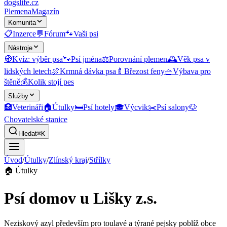
dogslife
.cz
Plemena
Magazín
Komunita
📋
Inzerce
💬
Fórum
🐾
Vaši psi
Nástroje
🧭
Kvíz: výběr psa
🐾
Psí jména
⚖️
Porovnání plemen
🕰️
Věk psa v
lidských letech
🍖
Krmná dávka psa
🍼
Březost feny
🧺
Výbava pro
štěně
💰
Kolik stojí pes
Služby
🏥
Veterináři
🏠
Útulky
🛏️
Psí hotely
🎓
Výcvik
✂️
Psí salony
🐶
Chovatelské stanice
Hledat
⌘K
Úvod
/
Útulky
/
Zlínský kraj
/
Střílky
🏠
Útulky
Psí domov u Lišky z.s.
Neziskový azyl především pro toulavé a týrané pejsky poblíž obce