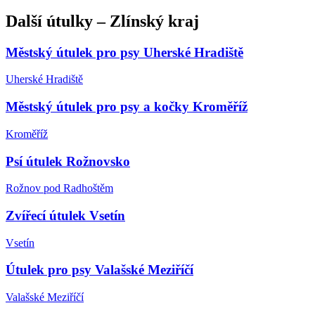
Další
útulky
–
Zlínský kraj
Městský útulek pro psy Uherské Hradiště
Uherské Hradiště
Městský útulek pro psy a kočky Kroměříž
Kroměříž
Psí útulek Rožnovsko
Rožnov pod Radhoštěm
Zvířecí útulek Vsetín
Vsetín
Útulek pro psy Valašské Meziříčí
Valašské Meziříčí