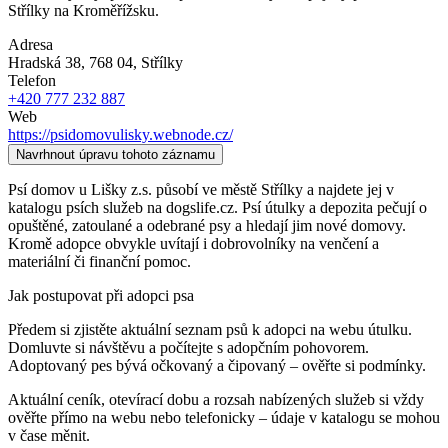
Střílky na Kroměřížsku.
Adresa
Hradská 38, 768 04
, Střílky
Telefon
+420 777 232 887
Web
https://psidomovulisky.webnode.cz/
Navrhnout úpravu tohoto záznamu
Psí domov u Lišky z.s. působí ve městě Střílky a najdete jej v
katalogu psích služeb na dogslife.cz. Psí útulky a depozita pečují o
opuštěné, zatoulané a odebrané psy a hledají jim nové domovy.
Kromě adopce obvykle uvítají i dobrovolníky na venčení a
materiální či finanční pomoc.
Jak postupovat při adopci psa
Předem si zjistěte aktuální seznam psů k adopci na webu útulku.
Domluvte si návštěvu a počítejte s adopčním pohovorem.
Adoptovaný pes bývá očkovaný a čipovaný – ověřte si podmínky.
Aktuální ceník, otevírací dobu a rozsah nabízených služeb si vždy
ověřte přímo na webu nebo telefonicky – údaje v katalogu se mohou
v čase měnit.