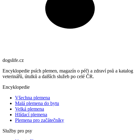
dogslife
.cz
Encyklopedie psích plemen, magazín o péči a zdraví psů a katalog
veterinářů, útulků a dalších služeb po celé ČR.
Encyklopedie
Všechna plemena
Malá plemena do bytu
Velká plemena
Hlídací plemena
Plemena pro začátečníky
Služby pro psy