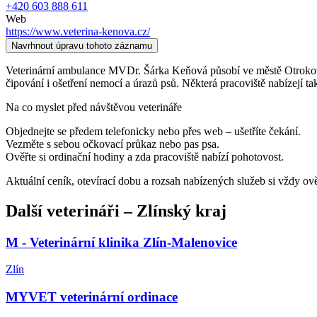
+420 603 888 611
Web
https://www.veterina-kenova.cz/
Navrhnout úpravu tohoto záznamu
Veterinární ambulance MVDr. Šárka Keňová působí ve městě Otrokovice 
čipování i ošetření nemocí a úrazů psů. Některá pracoviště nabízejí ta
Na co myslet před návštěvou veterináře
Objednejte se předem telefonicky nebo přes web – ušetříte čekání.
Vezměte s sebou očkovací průkaz nebo pas psa.
Ověřte si ordinační hodiny a zda pracoviště nabízí pohotovost.
Aktuální ceník, otevírací dobu a rozsah nabízených služeb si vždy ov
Další
veterináři
–
Zlínský kraj
M - Veterinární klinika Zlín-Malenovice
Zlín
MYVET veterinární ordinace