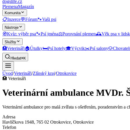
dogslife
.cz
Plemena
Magazín
Komunita
📋
Inzerce
💬
Fórum
🐾
Vaši psi
Nástroje
🧭
Kvíz: výběr psa
🐾
Psí jména
⚖️
Porovnání plemen
🕰️
Věk psa v lidsk
Služby
🏥
Veterináři
🏠
Útulky
🛏️
Psí hotely
🎓
Výcvik
✂️
Psí salony
🐶
Chovatel
Hledat
⌘K
Úvod
/
Veterináři
/
Zlínský kraj
/
Otrokovice
🏥
Veterináři
Veterinární ambulance MVDr. 
Veterinární ambulance pro malá zvířata s ošetřením, poradenstvím a ch
Adresa
Havlíčkova 1948, 765 02 Otrokovice
, Otrokovice
Telefon