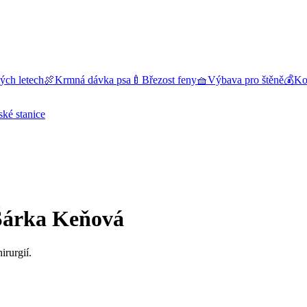
ých letech
🍖
Krmná dávka psa
🍼
Březost feny
🧺
Výbava pro štěně
💰
Kol
ské stanice
Šárka Keňová
irurgií.