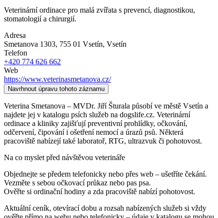
Veterinární ordinace pro malá zvířata s prevencí, diagnostikou,
stomatologií a chirurgií.
Adresa
Smetanova 1303, 755 01 Vsetín
, Vsetín
Telefon
+420 774 626 662
Web
https://www.veterinasmetanova.cz/
Navrhnout úpravu tohoto záznamu
Veterina Smetanova – MVDr. Jiří Šturala působí ve městě Vsetín a
najdete jej v katalogu psích služeb na dogslife.cz. Veterinární
ordinace a kliniky zajišťují preventivní prohlídky, očkování,
odčervení, čipování i ošetření nemocí a úrazů psů. Některá
pracoviště nabízejí také laboratoř, RTG, ultrazvuk či pohotovost.
Na co myslet před návštěvou veterináře
Objednejte se předem telefonicky nebo přes web – ušetříte čekání.
Vezměte s sebou očkovací průkaz nebo pas psa.
Ověřte si ordinační hodiny a zda pracoviště nabízí pohotovost.
Aktuální ceník, otevírací dobu a rozsah nabízených služeb si vždy
ověřte přímo na webu nebo telefonicky – údaje v katalogu se mohou