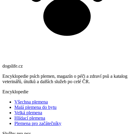
dogslife
.cz
Encyklopedie psích plemen, magazín o péči a zdraví psů a katalog
veterinářů, útulků a dalších služeb po celé ČR.
Encyklopedie
Všechna plemena
Malá plemena do bytu
Velká plemena
Hlídací plemena
Plemena pro začátečníky
Služby pro psy