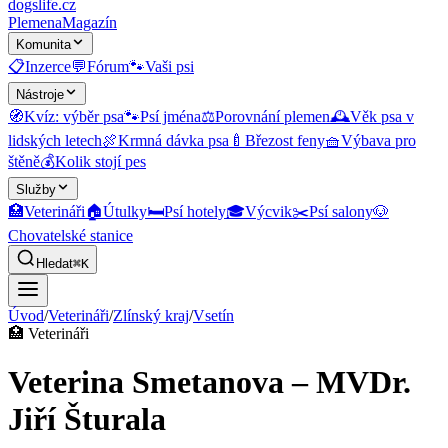
dogslife
.cz
Plemena
Magazín
Komunita
📋
Inzerce
💬
Fórum
🐾
Vaši psi
Nástroje
🧭
Kvíz: výběr psa
🐾
Psí jména
⚖️
Porovnání plemen
🕰️
Věk psa v
lidských letech
🍖
Krmná dávka psa
🍼
Březost feny
🧺
Výbava pro
štěně
💰
Kolik stojí pes
Služby
🏥
Veterináři
🏠
Útulky
🛏️
Psí hotely
🎓
Výcvik
✂️
Psí salony
🐶
Chovatelské stanice
Hledat
⌘K
Úvod
/
Veterináři
/
Zlínský kraj
/
Vsetín
🏥
Veterináři
Veterina Smetanova – MVDr.
Jiří Šturala