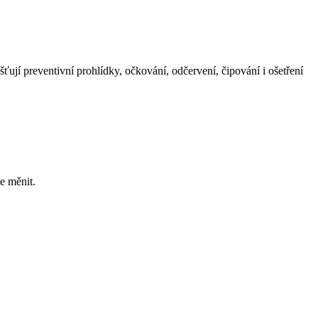
ťují preventivní prohlídky, očkování, odčervení, čipování i ošetření
e měnit.