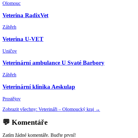
Olomouc
Veterina RadixVet
Zábřeh
Veterina U-VET
Uničov
Veterinární ambulance U Svaté Barbory
Zábřeh
Veterinární klinika Aeskulap
Prostějov
Zobrazit všechny:
Veterináři
–
Olomoucký kraj
→
💬 Komentáře
Zatím žádné komentáře. Buďte první!