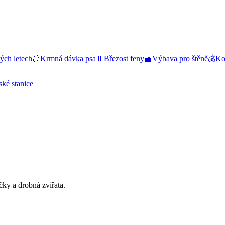
ých letech
🍖
Krmná dávka psa
🍼
Březost feny
🧺
Výbava pro štěně
💰
Kol
ské stanice
čky a drobná zvířata.