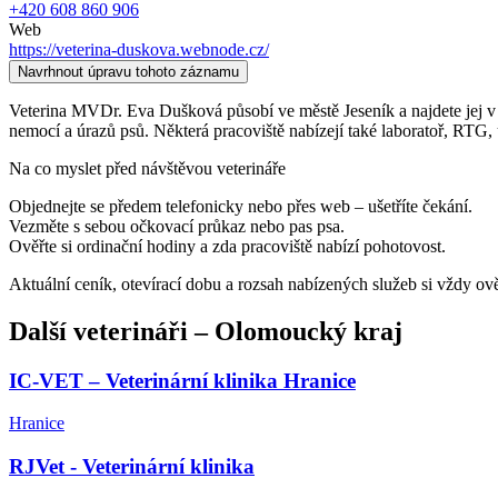
+420 608 860 906
Web
https://veterina-duskova.webnode.cz/
Navrhnout úpravu tohoto záznamu
Veterina MVDr. Eva Dušková působí ve městě Jeseník a najdete jej v ka
nemocí a úrazů psů. Některá pracoviště nabízejí také laboratoř, RTG, 
Na co myslet před návštěvou veterináře
Objednejte se předem telefonicky nebo přes web – ušetříte čekání.
Vezměte s sebou očkovací průkaz nebo pas psa.
Ověřte si ordinační hodiny a zda pracoviště nabízí pohotovost.
Aktuální ceník, otevírací dobu a rozsah nabízených služeb si vždy ov
Další
veterináři
–
Olomoucký kraj
IC-VET – Veterinární klinika Hranice
Hranice
RJVet - Veterinární klinika