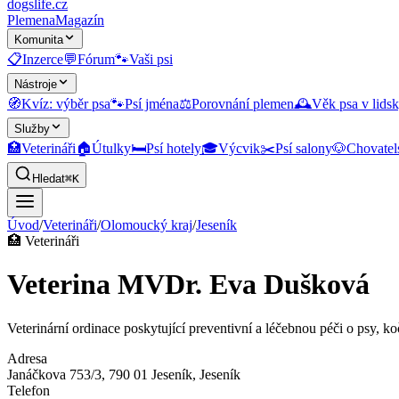
dogslife
.cz
Plemena
Magazín
Komunita
📋
Inzerce
💬
Fórum
🐾
Vaši psi
Nástroje
🧭
Kvíz: výběr psa
🐾
Psí jména
⚖️
Porovnání plemen
🕰️
Věk psa v lidsk
Služby
🏥
Veterináři
🏠
Útulky
🛏️
Psí hotely
🎓
Výcvik
✂️
Psí salony
🐶
Chovatel
Hledat
⌘K
Úvod
/
Veterináři
/
Olomoucký kraj
/
Jeseník
🏥
Veterináři
Veterina MVDr. Eva Dušková
Veterinární ordinace poskytující preventivní a léčebnou péči o psy, ko
Adresa
Janáčkova 753/3, 790 01 Jeseník
, Jeseník
Telefon