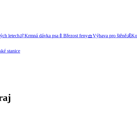
ých letech
🍖
Krmná dávka psa
🍼
Březost feny
🧺
Výbava pro štěně
💰
Kol
ské stanice
raj