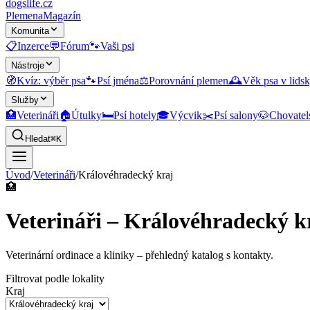
dogslife
.cz
Plemena
Magazín
Komunita
📋
Inzerce
💬
Fórum
🐾
Vaši psi
Nástroje
🧭
Kvíz: výběr psa
🐾
Psí jména
⚖️
Porovnání plemen
🕰️
Věk psa v lidsk
Služby
🏥
Veterináři
🏠
Útulky
🛏️
Psí hotely
🎓
Výcvik
✂️
Psí salony
🐶
Chovatel
Hledat
⌘K
Úvod
/
Veterináři
/
Královéhradecký kraj
🏥
Veterináři – Královéhradecký k
Veterinární ordinace a kliniky
– přehledný katalog s kontakty.
Filtrovat podle lokality
Kraj