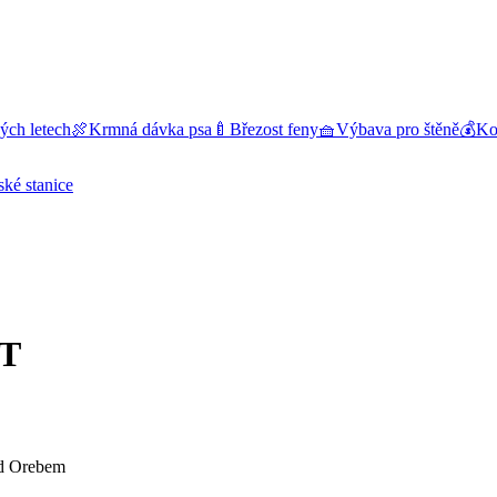
ých letech
🍖
Krmná dávka psa
🍼
Březost feny
🧺
Výbava pro štěně
💰
Kol
ské stanice
ET
od Orebem