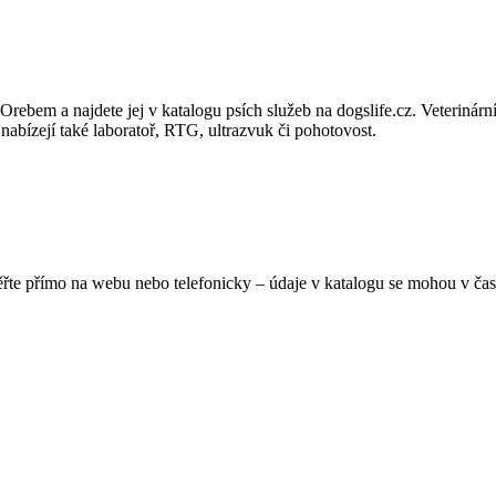
em a najdete jej v katalogu psích služeb na dogslife.cz. Veterinární o
 nabízejí také laboratoř, RTG, ultrazvuk či pohotovost.
ěřte přímo na webu nebo telefonicky – údaje v katalogu se mohou v čas