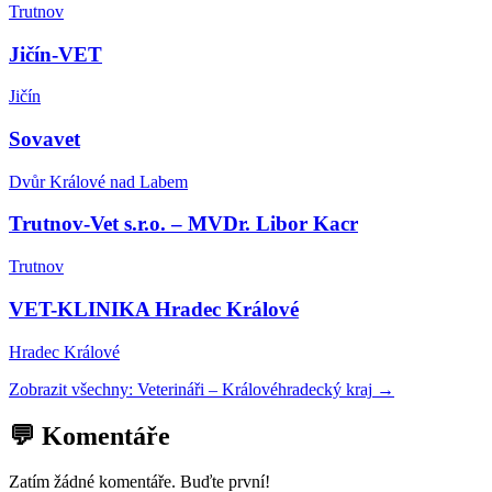
Trutnov
Jičín-VET
Jičín
Sovavet
Dvůr Králové nad Labem
Trutnov-Vet s.r.o. – MVDr. Libor Kacr
Trutnov
VET-KLINIKA Hradec Králové
Hradec Králové
Zobrazit všechny:
Veterináři
–
Královéhradecký kraj
→
💬 Komentáře
Zatím žádné komentáře. Buďte první!