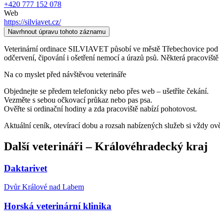
+420 777 152 078
Web
https://silviavet.cz/
Navrhnout úpravu tohoto záznamu
Veterinární ordinace SILVIAVET působí ve městě Třebechovice pod Oreb
odčervení, čipování i ošetření nemocí a úrazů psů. Některá pracoviště
Na co myslet před návštěvou veterináře
Objednejte se předem telefonicky nebo přes web – ušetříte čekání.
Vezměte s sebou očkovací průkaz nebo pas psa.
Ověřte si ordinační hodiny a zda pracoviště nabízí pohotovost.
Aktuální ceník, otevírací dobu a rozsah nabízených služeb si vždy ov
Další
veterináři
–
Královéhradecký kraj
Daktarivet
Dvůr Králové nad Labem
Horská veterinární klinika