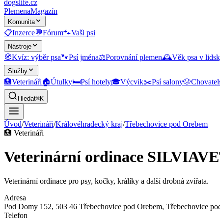
dogslife
.cz
Plemena
Magazín
Komunita
📋
Inzerce
💬
Fórum
🐾
Vaši psi
Nástroje
🧭
Kvíz: výběr psa
🐾
Psí jména
⚖️
Porovnání plemen
🕰️
Věk psa v lidsk
Služby
🏥
Veterináři
🏠
Útulky
🛏️
Psí hotely
🎓
Výcvik
✂️
Psí salony
🐶
Chovatel
Hledat
⌘K
Úvod
/
Veterináři
/
Královéhradecký kraj
/
Třebechovice pod Orebem
🏥
Veterináři
Veterinární ordinace SILVIAV
Veterinární ordinace pro psy, kočky, králíky a další drobná zvířata.
Adresa
Pod Domy 152, 503 46 Třebechovice pod Orebem
, Třebechovice p
Telefon