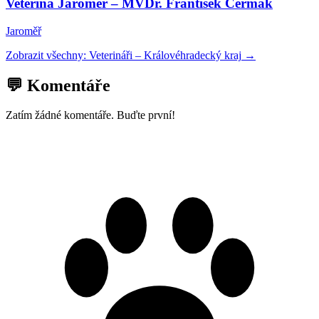
Veterina Jaroměř – MVDr. František Čermák
Jaroměř
Zobrazit všechny:
Veterináři
–
Královéhradecký kraj
→
💬 Komentáře
Zatím žádné komentáře. Buďte první!