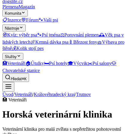
dogslife
.cz
Plemena
Magazín
Komunita
📋
Inzerce
💬
Fórum
🐾
Vaši psi
Nástroje
🧭
Kvíz: výběr psa
🐾
Psí jména
⚖️
Porovnání plemen
🕰️
Věk psa v
lidských letech
🍖
Krmná dávka psa
🍼
Březost feny
🧺
Výbava pro
štěně
💰
Kolik stojí pes
Služby
🏥
Veterináři
🏠
Útulky
🛏️
Psí hotely
🎓
Výcvik
✂️
Psí salony
🐶
Chovatelské stanice
Hledat
⌘K
Úvod
/
Veterináři
/
Královéhradecký kraj
/
Trutnov
🏥
Veterináři
Horská veterinární klinika
Veterinární klinika pro malá zvířata s nepřetržitou pohotovostní