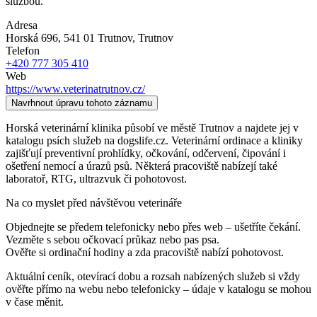
službou.
Adresa
Horská 696, 541 01 Trutnov
, Trutnov
Telefon
+420 777 305 410
Web
https://www.veterinatrutnov.cz/
Navrhnout úpravu tohoto záznamu
Horská veterinární klinika působí ve městě Trutnov a najdete jej v
katalogu psích služeb na dogslife.cz. Veterinární ordinace a kliniky
zajišťují preventivní prohlídky, očkování, odčervení, čipování i
ošetření nemocí a úrazů psů. Některá pracoviště nabízejí také
laboratoř, RTG, ultrazvuk či pohotovost.
Na co myslet před návštěvou veterináře
Objednejte se předem telefonicky nebo přes web – ušetříte čekání.
Vezměte s sebou očkovací průkaz nebo pas psa.
Ověřte si ordinační hodiny a zda pracoviště nabízí pohotovost.
Aktuální ceník, otevírací dobu a rozsah nabízených služeb si vždy
ověřte přímo na webu nebo telefonicky – údaje v katalogu se mohou
v čase měnit.