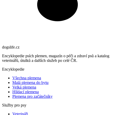
dogslife
.cz
Encyklopedie psích plemen, magazín o péči a zdraví psů a katalog
veterinářů, útulků a dalších služeb po celé ČR.
Encyklopedie
Všechna plemena
Malá plemena do bytu
Velká plemena
Hlídací plemena
Plemena pro začátečníky
Služby pro psy
Veterináři