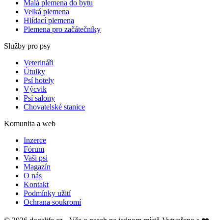
Malá plemena do bytu
Velká plemena
Hlídací plemena
Plemena pro začátečníky
Služby pro psy
Veterináři
Útulky
Psí hotely
Výcvik
Psí salony
Chovatelské stanice
Komunita a web
Inzerce
Fórum
Vaši psi
Magazín
O nás
Kontakt
Podmínky užití
Ochrana soukromí