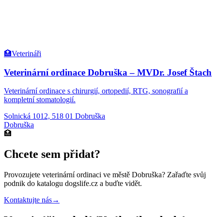
🏥
Veterináři
Veterinární ordinace Dobruška – MVDr. Josef Štach
Veterinární ordinace s chirurgií, ortopedií, RTG, sonografií a
kompletní stomatologií.
Solnická 1012, 518 01 Dobruška
Dobruška
🏥
Chcete sem přidat?
Provozujete
veterinární ordinaci
ve městě Dobruška
? Zařaďte svůj
podnik do katalogu dogslife.cz a buďte vidět.
Kontaktujte nás
→