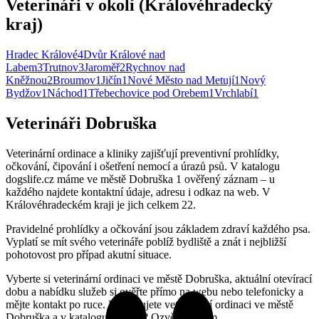
Veterináři v okolí (Královéhradecký
kraj)
Hradec Králové
4
Dvůr Králové nad
Labem
3
Trutnov
3
Jaroměř
2
Rychnov nad
Kněžnou
2
Broumov
1
Jičín
1
Nové Město nad Metují
1
Nový
Bydžov
1
Náchod
1
Třebechovice pod Orebem
1
Vrchlabí
1
Veterináři Dobruška
Veterinární ordinace a kliniky zajišťují preventivní prohlídky,
očkování, čipování i ošetření nemocí a úrazů psů. V katalogu
dogslife.cz máme ve městě Dobruška 1 ověřený záznam – u
každého najdete kontaktní údaje, adresu i odkaz na web. V
Královéhradeckém kraji je jich celkem 22.
Pravidelné prohlídky a očkování jsou základem zdraví každého psa.
Vyplatí se mít svého veterináře poblíž bydliště a znát i nejbližší
pohotovost pro případ akutní situace.
Vyberte si veterinární ordinaci ve městě Dobruška, aktuální otevírací
dobu a nabídku služeb si ověřte přímo na webu nebo telefonicky a
mějte kontakt po ruce. Provozujete veterinární ordinaci ve městě
Dobruška a v katalogu chybíte? Ozvěte se nám.