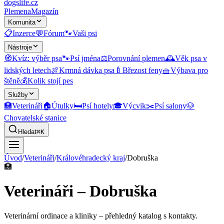
dogslife
.cz
Plemena
Magazín
Komunita
📋
Inzerce
💬
Fórum
🐾
Vaši psi
Nástroje
🧭
Kvíz: výběr psa
🐾
Psí jména
⚖️
Porovnání plemen
🕰️
Věk psa v
lidských letech
🍖
Krmná dávka psa
🍼
Březost feny
🧺
Výbava pro
štěně
💰
Kolik stojí pes
Služby
🏥
Veterináři
🏠
Útulky
🛏️
Psí hotely
🎓
Výcvik
✂️
Psí salony
🐶
Chovatelské stanice
Hledat
⌘K
Úvod
/
Veterináři
/
Královéhradecký kraj
/
Dobruška
🏥
Veterináři – Dobruška
Veterinární ordinace a kliniky
– přehledný katalog s kontakty.