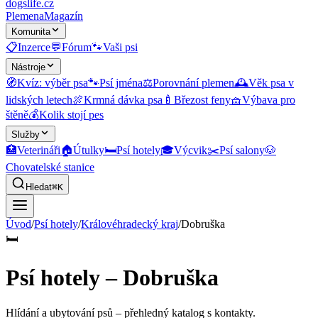
dogslife
.cz
Plemena
Magazín
Komunita
📋
Inzerce
💬
Fórum
🐾
Vaši psi
Nástroje
🧭
Kvíz: výběr psa
🐾
Psí jména
⚖️
Porovnání plemen
🕰️
Věk psa v
lidských letech
🍖
Krmná dávka psa
🍼
Březost feny
🧺
Výbava pro
štěně
💰
Kolik stojí pes
Služby
🏥
Veterináři
🏠
Útulky
🛏️
Psí hotely
🎓
Výcvik
✂️
Psí salony
🐶
Chovatelské stanice
Hledat
⌘K
Úvod
/
Psí hotely
/
Královéhradecký kraj
/
Dobruška
🛏️
Psí hotely – Dobruška
Hlídání a ubytování psů
– přehledný katalog s kontakty.