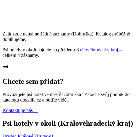
Zatím zde nemáme žádné záznamy
(Dobruška)
. Katalog průběžně
doplňujeme.
Psí hotely
v okolí najdete na přehledu
Královéhradecký kraj
–
celkem
4
záznamy
.
🛏️
Chcete sem přidat?
Provozujete
psí hotel
ve městě Dobruška
? Zařaďte svůj podnik do
katalogu dogslife.cz a buďte vidět.
Kontaktujte nás
→
Psí hotely v okolí (Královéhradecký kraj)
Hradec Králové
3
Trutnov
1