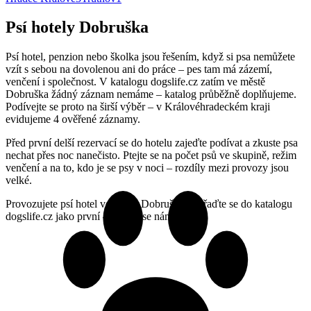
Psí hotely Dobruška
Psí hotel, penzion nebo školka jsou řešením, když si psa nemůžete
vzít s sebou na dovolenou ani do práce – pes tam má zázemí,
venčení i společnost. V katalogu dogslife.cz zatím ve městě
Dobruška žádný záznam nemáme – katalog průběžně doplňujeme.
Podívejte se proto na širší výběr – v Královéhradeckém kraji
evidujeme 4 ověřené záznamy.
Před první delší rezervací se do hotelu zajeďte podívat a zkuste psa
nechat přes noc nanečisto. Ptejte se na počet psů ve skupině, režim
venčení a na to, kdo je se psy v noci – rozdíly mezi provozy jsou
velké.
Provozujete psí hotel ve městě Dobruška? Zařaďte se do katalogu
dogslife.cz jako první – ozvěte se nám.