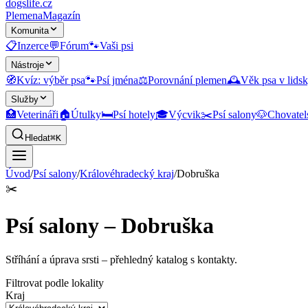
dogslife
.cz
Plemena
Magazín
Komunita
📋
Inzerce
💬
Fórum
🐾
Vaši psi
Nástroje
🧭
Kvíz: výběr psa
🐾
Psí jména
⚖️
Porovnání plemen
🕰️
Věk psa v lidsk
Služby
🏥
Veterináři
🏠
Útulky
🛏️
Psí hotely
🎓
Výcvik
✂️
Psí salony
🐶
Chovatel
Hledat
⌘K
Úvod
/
Psí salony
/
Královéhradecký kraj
/
Dobruška
✂️
Psí salony – Dobruška
Stříhání a úprava srsti
– přehledný katalog s kontakty.
Filtrovat podle lokality
Kraj