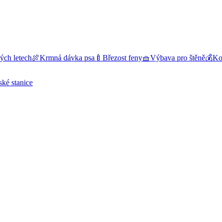
ých letech
🍖
Krmná dávka psa
🍼
Březost feny
🧺
Výbava pro štěně
💰
Kol
ské stanice