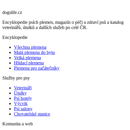
dogslife
.cz
Encyklopedie psích plemen, magazín o péči a zdraví psů a katalog
veterinářů, útulků a dalších služeb po celé ČR.
Encyklopedie
Všechna plemena
Malá plemena do bytu
Velká plemena
Hlídací plemena
Plemena pro začátečníky
Služby pro psy
Veterináři
Útulky
Psí hotely
Výcvik
Psí salony
Chovatelské stanice
Komunita a web