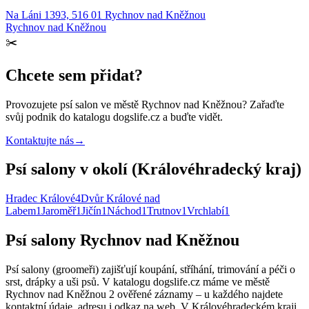
Na Láni 1393, 516 01 Rychnov nad Kněžnou
Rychnov nad Kněžnou
✂️
Chcete sem přidat?
Provozujete
psí salon
ve městě Rychnov nad Kněžnou
? Zařaďte
svůj podnik do katalogu dogslife.cz a buďte vidět.
Kontaktujte nás
→
Psí salony v okolí (Královéhradecký kraj)
Hradec Králové
4
Dvůr Králové nad
Labem
1
Jaroměř
1
Jičín
1
Náchod
1
Trutnov
1
Vrchlabí
1
Psí salony Rychnov nad Kněžnou
Psí salony (groomeři) zajišťují koupání, stříhání, trimování a péči o
srst, drápky a uši psů. V katalogu dogslife.cz máme ve městě
Rychnov nad Kněžnou 2 ověřené záznamy – u každého najdete
kontaktní údaje, adresu i odkaz na web. V Královéhradeckém kraji