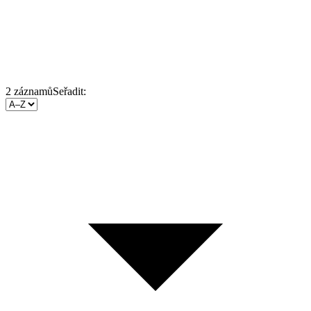
2
záznamů
Seřadit: