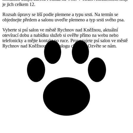
je jich celkem 12.
Rozsah úpravy se liší podle plemene a typu srsti. Na termín se
objednejte předem a salonu uveďte plemeno a typ srsti svého psa.
Vyberte si psí salon ve městě Rychnov nad Kněžnou, aktuální
otevírací dobu a nabídku služeb si ověřte přímo na webu nebo
telefonicky a mějte kontakt po ruce. Provozujete psí salon ve městě
Rychnov nad Kněžnou a v katalogu chybíte? Ozvěte se nám.