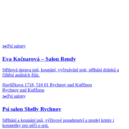
✂️
Psí salony
Eva Kočnarová – Salon Rendy
Střihová úprava psů, koupání, vyčesávání srsti, stříhání drápků a
čištění análních žláz.
Havlíčkova 1718, 516 01 Rychnov nad Kněžnou
Rychnov nad Kněžnou
✂️
Psí salony
Psí salon Shelly Rychnov
Stříhání a koupání psů, výživové poradenství a prodej krmiv i
kosmetiky pro péči o srst.