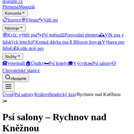
dogslife
.cz
Plemena
Magazín
Komunita
📋
Inzerce
💬
Fórum
🐾
Vaši psi
Nástroje
🧭
Kvíz: výběr psa
🐾
Psí jména
⚖️
Porovnání plemen
🕰️
Věk psa v
lidských letech
🍖
Krmná dávka psa
🍼
Březost feny
🧺
Výbava pro
štěně
💰
Kolik stojí pes
Služby
🏥
Veterináři
🏠
Útulky
🛏️
Psí hotely
🎓
Výcvik
✂️
Psí salony
🐶
Chovatelské stanice
Hledat
⌘K
Úvod
/
Psí salony
/
Královéhradecký kraj
/
Rychnov nad Kněžnou
✂️
Psí salony – Rychnov nad
Kněžnou