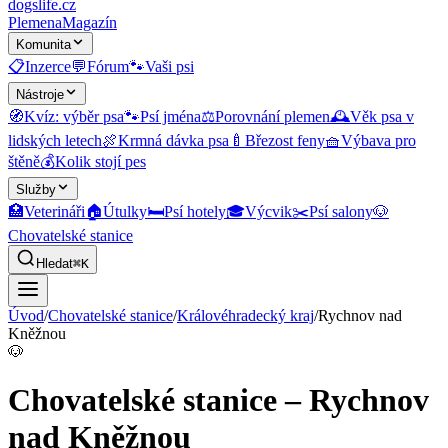
dogslife
.cz
Plemena
Magazín
Komunita
📋
Inzerce
💬
Fórum
🐾
Vaši psi
Nástroje
🧭
Kvíz: výběr psa
🐾
Psí jména
⚖️
Porovnání plemen
🕰️
Věk psa v
lidských letech
🍖
Krmná dávka psa
🍼
Březost feny
🧺
Výbava pro
štěně
💰
Kolik stojí pes
Služby
🏥
Veterináři
🏠
Útulky
🛏️
Psí hotely
🎓
Výcvik
✂️
Psí salony
🐶
Chovatelské stanice
Hledat
⌘K
Úvod
/
Chovatelské stanice
/
Královéhradecký kraj
/
Rychnov nad
Kněžnou
🐶
Chovatelské stanice – Rychnov
nad Kněžnou