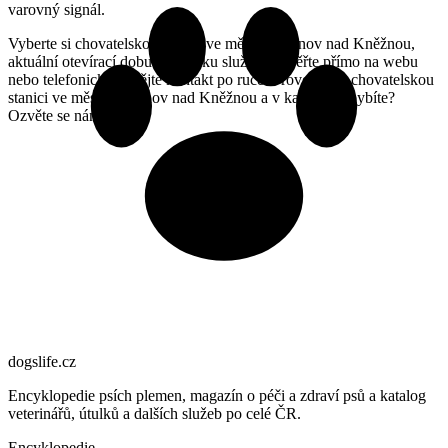
varovný signál.
Vyberte si chovatelskou stanici ve městě Rychnov nad Kněžnou,
aktuální otevírací dobu a nabídku služeb si ověřte přímo na webu
nebo telefonicky a mějte kontakt po ruce. Provozujete chovatelskou
stanici ve městě Rychnov nad Kněžnou a v katalogu chybíte?
Ozvěte se nám.
dogslife
.cz
Encyklopedie psích plemen, magazín o péči a zdraví psů a katalog
veterinářů, útulků a dalších služeb po celé ČR.
Encyklopedie