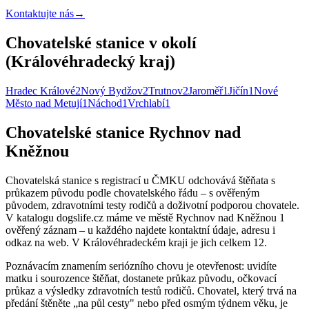
Kontaktujte nás
→
Chovatelské stanice v okolí
(Královéhradecký kraj)
Hradec Králové
2
Nový Bydžov
2
Trutnov
2
Jaroměř
1
Jičín
1
Nové
Město nad Metují
1
Náchod
1
Vrchlabí
1
Chovatelské stanice Rychnov nad
Kněžnou
Chovatelská stanice s registrací u ČMKU odchovává štěňata s
průkazem původu podle chovatelského řádu – s ověřeným
původem, zdravotními testy rodičů a doživotní podporou chovatele.
V katalogu dogslife.cz máme ve městě Rychnov nad Kněžnou 1
ověřený záznam – u každého najdete kontaktní údaje, adresu i
odkaz na web. V Královéhradeckém kraji je jich celkem 12.
Poznávacím znamením seriózního chovu je otevřenost: uvidíte
matku i sourozence štěňat, dostanete průkaz původu, očkovací
průkaz a výsledky zdravotních testů rodičů. Chovatel, který trvá na
předání štěněte „na půl cesty" nebo před osmým týdnem věku, je