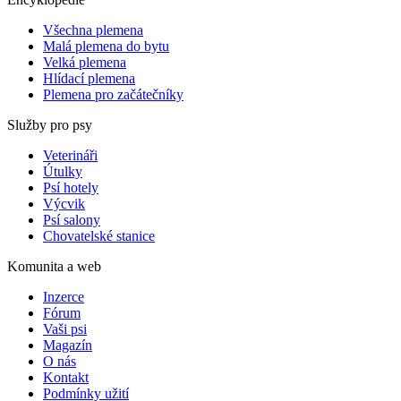
Všechna plemena
Malá plemena do bytu
Velká plemena
Hlídací plemena
Plemena pro začátečníky
Služby pro psy
Veterináři
Útulky
Psí hotely
Výcvik
Psí salony
Chovatelské stanice
Komunita a web
Inzerce
Fórum
Vaši psi
Magazín
O nás
Kontakt
Podmínky užití