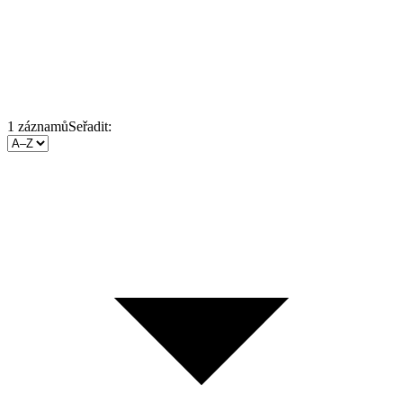
1
záznamů
Seřadit: