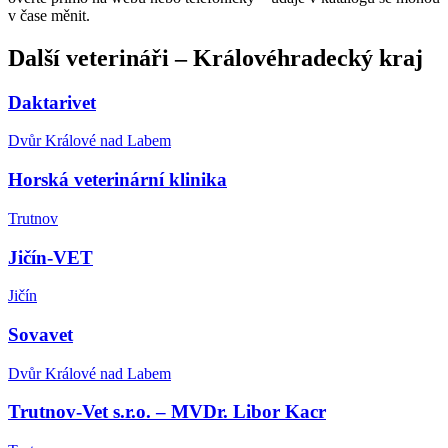
v čase měnit.
Další
veterináři
–
Královéhradecký kraj
Daktarivet
Dvůr Králové nad Labem
Horská veterinární klinika
Trutnov
Jičín-VET
Jičín
Sovavet
Dvůr Králové nad Labem
Trutnov-Vet s.r.o. – MVDr. Libor Kacr