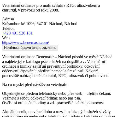
Veterinární ordinace pro malá zvířata s RTG, ultrazvukem a
chirurgií, v provozu od roku 2008.
Adresa
Krásnohorské 1096, 547 01 Náchod
, Náchod
Telefon
+420 491 520 181
Web
https://www.benemastr.com/
Navrhnout úpravu tohoto záznamu
Veterinární ordinace Benemastr – Náchod působí ve městě Náchod
a najdete jej v katalogu psích služeb na dogslife.cz. Veterinární
ordinace a kliniky zajišťují preventivní prohlídky, očkování,
odčervení, čipování i ošetření nemocí a úrazů psů. Některá
pracoviště nabízejí také laboratoř, RTG, ultrazvuk či pohotovost.
Na co myslet před návštěvou veterináře
Objednejte se předem telefonicky nebo přes web – ušetříte čekání.
Vezměte s sebou očkovací průkaz nebo pas psa.
Ověřte si ordinační hodiny a zda pracoviště nabízí pohotovost.
Aktuální ceník, otevírací dobu a rozsah nabízených služeb si vždy
ověřte přímo na webu nebo telefonicky – údaje v katalogu se mohou