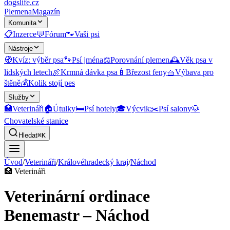
dogslife
.cz
Plemena
Magazín
Komunita
📋
Inzerce
💬
Fórum
🐾
Vaši psi
Nástroje
🧭
Kvíz: výběr psa
🐾
Psí jména
⚖️
Porovnání plemen
🕰️
Věk psa v
lidských letech
🍖
Krmná dávka psa
🍼
Březost feny
🧺
Výbava pro
štěně
💰
Kolik stojí pes
Služby
🏥
Veterináři
🏠
Útulky
🛏️
Psí hotely
🎓
Výcvik
✂️
Psí salony
🐶
Chovatelské stanice
Hledat
⌘K
Úvod
/
Veterináři
/
Královéhradecký kraj
/
Náchod
🏥
Veterináři
Veterinární ordinace
Benemastr – Náchod