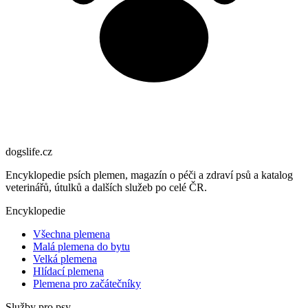
dogslife
.cz
Encyklopedie psích plemen, magazín o péči a zdraví psů a katalog
veterinářů, útulků a dalších služeb po celé ČR.
Encyklopedie
Všechna plemena
Malá plemena do bytu
Velká plemena
Hlídací plemena
Plemena pro začátečníky
Služby pro psy