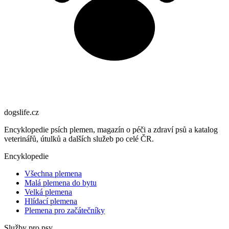
dogslife
.cz
Encyklopedie psích plemen, magazín o péči a zdraví psů a katalog
veterinářů, útulků a dalších služeb po celé ČR.
Encyklopedie
Všechna plemena
Malá plemena do bytu
Velká plemena
Hlídací plemena
Plemena pro začátečníky
Služby pro psy