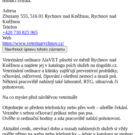
domácí zvířata.
Adresa
Zbuzany 555, 516 01 Rychnov nad Kněžnou
, Rychnov nad
Kněžnou
Telefon
+420 730 825 965
Web
https://www.veterinarychnov.cz/
Navrhnout úpravu tohoto záznamu
Veterinární ordinace AlaVET působí ve městě Rychnov nad
Kněžnou a najdete jej v katalogu psích služeb na dogslife.cz.
Veterinární ordinace a kliniky zajišťují preventivní prohlídky,
očkování, odčervení, čipování i ošetření nemocí a úrazů psů.
Některá pracoviště nabízejí také laboratoř, RTG, ultrazvuk či
pohotovost.
Na co myslet před návštěvou veterináře
Objednejte se předem telefonicky nebo přes web – ušetříte čekání.
Vezměte s sebou očkovací průkaz nebo pas psa.
Ověřte si ordinační hodiny a zda pracoviště nabízí pohotovost.
Aktuální ceník, otevírací dobu a rozsah nabízených služeb si vždy
ověřte přímo na webu nebo telefonicky – údaje v katalogu se mohou