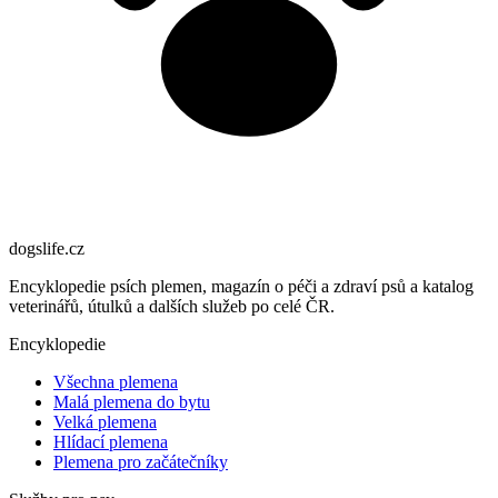
dogslife
.cz
Encyklopedie psích plemen, magazín o péči a zdraví psů a katalog
veterinářů, útulků a dalších služeb po celé ČR.
Encyklopedie
Všechna plemena
Malá plemena do bytu
Velká plemena
Hlídací plemena
Plemena pro začátečníky