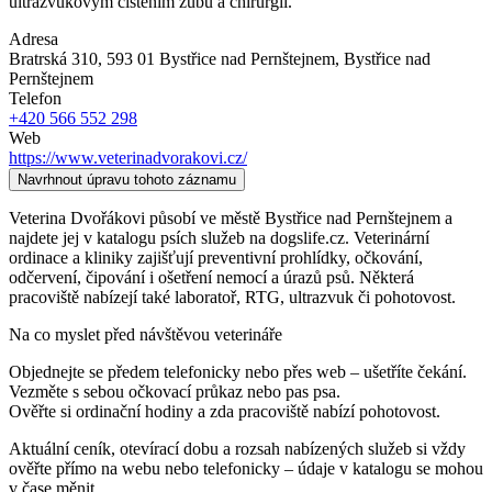
ultrazvukovým čištěním zubů a chirurgií.
Adresa
Bratrská 310, 593 01 Bystřice nad Pernštejnem
, Bystřice nad
Pernštejnem
Telefon
+420 566 552 298
Web
https://www.veterinadvorakovi.cz/
Navrhnout úpravu tohoto záznamu
Veterina Dvořákovi působí ve městě Bystřice nad Pernštejnem a
najdete jej v katalogu psích služeb na dogslife.cz. Veterinární
ordinace a kliniky zajišťují preventivní prohlídky, očkování,
odčervení, čipování i ošetření nemocí a úrazů psů. Některá
pracoviště nabízejí také laboratoř, RTG, ultrazvuk či pohotovost.
Na co myslet před návštěvou veterináře
Objednejte se předem telefonicky nebo přes web – ušetříte čekání.
Vezměte s sebou očkovací průkaz nebo pas psa.
Ověřte si ordinační hodiny a zda pracoviště nabízí pohotovost.
Aktuální ceník, otevírací dobu a rozsah nabízených služeb si vždy
ověřte přímo na webu nebo telefonicky – údaje v katalogu se mohou
v čase měnit.