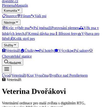
dogslife
.cz
Plemena
Magazín
Komunita
📋
Inzerce
💬
Fórum
🐾
Vaši psi
Nástroje
🧭
Kvíz: výběr psa
🐾
Psí jména
⚖️
Porovnání plemen
🕰️
Věk psa v
lidských letech
🍖
Krmná dávka psa
🍼
Březost feny
🧺
Výbava pro
štěně
💰
Kolik stojí pes
Služby
🏥
Veterináři
🏠
Útulky
🛏️
Psí hotely
🎓
Výcvik
✂️
Psí salony
🐶
Chovatelské stanice
Hledat
⌘K
Úvod
/
Veterináři
/
Kraj Vysočina
/
Bystřice nad Pernštejnem
🏥
Veterináři
Veterina Dvořákovi
Veterinární ordinace pro malá zvířata s digitálním RTG,