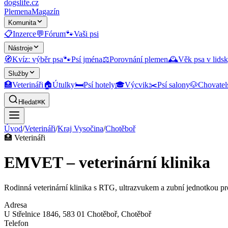
dogslife
.cz
Plemena
Magazín
Komunita
📋
Inzerce
💬
Fórum
🐾
Vaši psi
Nástroje
🧭
Kvíz: výběr psa
🐾
Psí jména
⚖️
Porovnání plemen
🕰️
Věk psa v lidsk
Služby
🏥
Veterináři
🏠
Útulky
🛏️
Psí hotely
🎓
Výcvik
✂️
Psí salony
🐶
Chovatel
Hledat
⌘K
Úvod
/
Veterináři
/
Kraj Vysočina
/
Chotěboř
🏥
Veterináři
EMVET – veterinární klinika
Rodinná veterinární klinika s RTG, ultrazvukem a zubní jednotkou pro
Adresa
U Střelnice 1846, 583 01 Chotěboř
, Chotěboř
Telefon