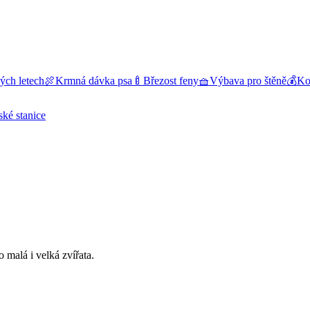
ých letech
🍖
Krmná dávka psa
🍼
Březost feny
🧺
Výbava pro štěně
💰
Kol
ské stanice
 malá i velká zvířata.