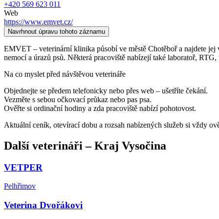
+420 569 623 011
Web
https://www.emvet.cz/
Navrhnout úpravu tohoto záznamu
EMVET – veterinární klinika působí ve městě Chotěboř a najdete jej v k
nemocí a úrazů psů. Některá pracoviště nabízejí také laboratoř, RTG, 
Na co myslet před návštěvou veterináře
Objednejte se předem telefonicky nebo přes web – ušetříte čekání.
Vezměte s sebou očkovací průkaz nebo pas psa.
Ověřte si ordinační hodiny a zda pracoviště nabízí pohotovost.
Aktuální ceník, otevírací dobu a rozsah nabízených služeb si vždy ov
Další
veterináři
–
Kraj Vysočina
VETPER
Pelhřimov
Veterina Dvořákovi