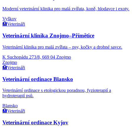
Moderní veterinární klinika pro malá zvířata, koně, hlodavce i exoty.
Vyškov
🏥
Veterináři
Veterinární klinika Znojmo–Přímětice
Veterinární klinika pro malá zvířata – psy, kočky a drobné savce.
K Suchopádu 273/8, 669 04 Znojmo
Znojmo
🏥
Veterináři
Veterinární ordinace Blansko
Veterinární ordinace s etologickou poradnou, fyzioterapií a
hydroterapií psů.
Blansko
🏥
Veterináři
Veterinární ordinace Kyjov