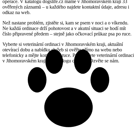
operace. V katalogu dogslife.cz máme v Jihomoravském kraji 33
ověřených záznamů – u každého najdete kontaktní údaje, adresu i
odkaz na web.
Než nastane problém, zjistěte si, kam se psem v noci a o víkendu.
Ne každá ordinace drží pohotovost a v akutní situaci se hodí mít
číslo připravené předem – stejně jako očkovací průkaz psa po ruce.
Vyberte si veterinární ordinaci v Jihomoravském kraji, aktuální
otevírací dobu a nabídku služeb si ověřte přímo na webu nebo
telefonicky a mějte kontakt po ruce. Provozujete veterinární ordinaci
v Jihomoravském kraji a v katalogu chybíte? Ozvěte se nám.