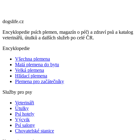
dogslife
.cz
Encyklopedie psích plemen, magazín o péči a zdraví psů a katalog
veterinářů, útulků a dalších služeb po celé ČR.
Encyklopedie
Všechna plemena
Malá plemena do bytu
Velká plemena
Hlídací plemena
Plemena pro začátečníky
Služby pro psy
Veterináři
Útulky
Psí hotely
Výcvik
Psí salony
Chovatelské stanice