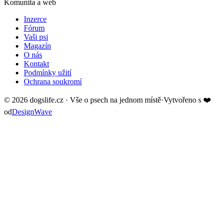
Komunita a web
Inzerce
Fórum
Vaši psi
Magazín
O nás
Kontakt
Podmínky užití
Ochrana soukromí
©
2026
dogslife.cz · Vše o psech na jednom místě
·
Vytvořeno s
❤️
od
DesignWave