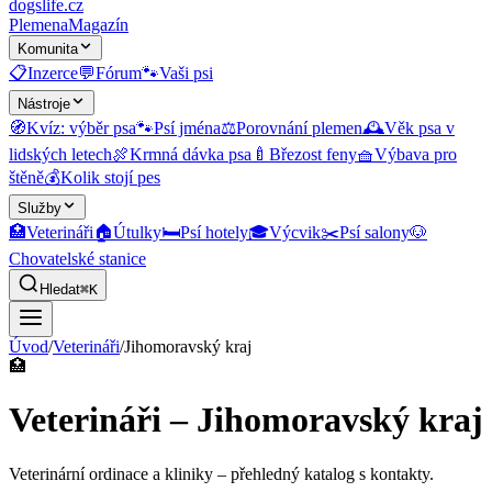
dogslife
.cz
Plemena
Magazín
Komunita
📋
Inzerce
💬
Fórum
🐾
Vaši psi
Nástroje
🧭
Kvíz: výběr psa
🐾
Psí jména
⚖️
Porovnání plemen
🕰️
Věk psa v
lidských letech
🍖
Krmná dávka psa
🍼
Březost feny
🧺
Výbava pro
štěně
💰
Kolik stojí pes
Služby
🏥
Veterináři
🏠
Útulky
🛏️
Psí hotely
🎓
Výcvik
✂️
Psí salony
🐶
Chovatelské stanice
Hledat
⌘K
Úvod
/
Veterináři
/
Jihomoravský kraj
🏥
Veterináři – Jihomoravský kraj
Veterinární ordinace a kliniky
– přehledný katalog s kontakty.