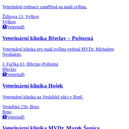
Veterinární ordinace zaměřená na malá zvířata.
Žižkova 13, Vyškov
Vyškov
🏥
Veterináři
Veterinární klinika Břeclav – Poštorná
Veterinární klinika pro malá zvířata vedená MVDr. Michalem
Nesňalem.
J. Fučíka 63, Břeclav-Poštorná
Břeclav
🏥
Veterináři
Veterinární klinika Hošek
Veterinární klinika na Veslařské ulici v Brně.
Veslařská 25b, Brno
Brno
🏥
Veterináři
Veterinární klinika MVDr. Marek Šupica