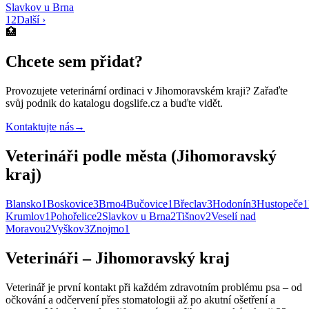
Slavkov u Brna
1
2
Další ›
🏥
Chcete sem přidat?
Provozujete
veterinární ordinaci
v Jihomoravském kraji
? Zařaďte
svůj podnik do katalogu dogslife.cz a buďte vidět.
Kontaktujte nás
→
Veterináři podle města (Jihomoravský
kraj)
Blansko
1
Boskovice
3
Brno
4
Bučovice
1
Břeclav
3
Hodonín
3
Hustopeče
1
Krumlov
1
Pohořelice
2
Slavkov u Brna
2
Tišnov
2
Veselí nad
Moravou
2
Vyškov
3
Znojmo
1
Veterináři – Jihomoravský kraj
Veterinář je první kontakt při každém zdravotním problému psa – od
očkování a odčervení přes stomatologii až po akutní ošetření a