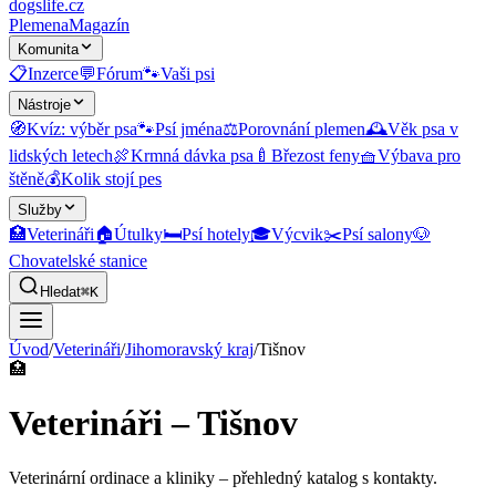
dogslife
.cz
Plemena
Magazín
Komunita
📋
Inzerce
💬
Fórum
🐾
Vaši psi
Nástroje
🧭
Kvíz: výběr psa
🐾
Psí jména
⚖️
Porovnání plemen
🕰️
Věk psa v
lidských letech
🍖
Krmná dávka psa
🍼
Březost feny
🧺
Výbava pro
štěně
💰
Kolik stojí pes
Služby
🏥
Veterináři
🏠
Útulky
🛏️
Psí hotely
🎓
Výcvik
✂️
Psí salony
🐶
Chovatelské stanice
Hledat
⌘K
Úvod
/
Veterináři
/
Jihomoravský kraj
/
Tišnov
🏥
Veterináři – Tišnov
Veterinární ordinace a kliniky
– přehledný katalog s kontakty.