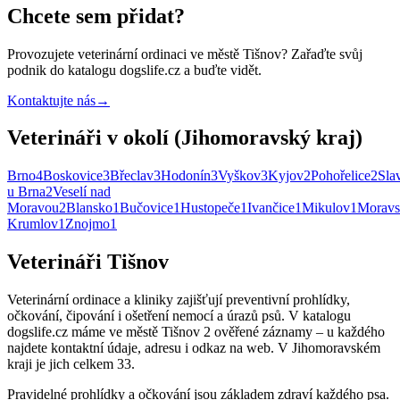
Chcete sem přidat?
Provozujete
veterinární ordinaci
ve městě Tišnov
? Zařaďte svůj
podnik do katalogu dogslife.cz a buďte vidět.
Kontaktujte nás
→
Veterináři v okolí (Jihomoravský kraj)
Brno
4
Boskovice
3
Břeclav
3
Hodonín
3
Vyškov
3
Kyjov
2
Pohořelice
2
Sla
u Brna
2
Veselí nad
Moravou
2
Blansko
1
Bučovice
1
Hustopeče
1
Ivančice
1
Mikulov
1
Moravs
Krumlov
1
Znojmo
1
Veterináři Tišnov
Veterinární ordinace a kliniky zajišťují preventivní prohlídky,
očkování, čipování i ošetření nemocí a úrazů psů. V katalogu
dogslife.cz máme ve městě Tišnov 2 ověřené záznamy – u každého
najdete kontaktní údaje, adresu i odkaz na web. V Jihomoravském
kraji je jich celkem 33.
Pravidelné prohlídky a očkování jsou základem zdraví každého psa.