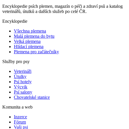
Encyklopedie psích plemen, magazín o péči a zdraví psů a katalog
veterinářů, útulků a dalších služeb po celé ČR.
Encyklopedie
Všechna plemena
Malá plemena do bytu
Velká plemena
Hlídací plemena
Plemena pro začátečníky
Služby pro psy
Veterináři
Útulky
Psí hotely
Výcvik
Psí salony
Chovatelské stanice
Komunita a web
Inzerce
Fórum
Vaši psi