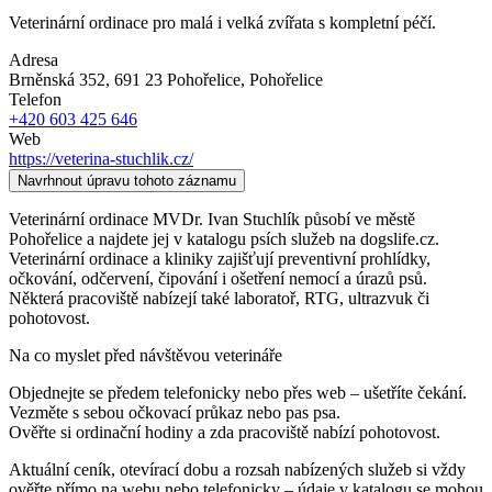
Veterinární ordinace pro malá i velká zvířata s kompletní péčí.
Adresa
Brněnská 352, 691 23 Pohořelice
, Pohořelice
Telefon
+420 603 425 646
Web
https://veterina-stuchlik.cz/
Navrhnout úpravu tohoto záznamu
Veterinární ordinace MVDr. Ivan Stuchlík působí ve městě
Pohořelice a najdete jej v katalogu psích služeb na dogslife.cz.
Veterinární ordinace a kliniky zajišťují preventivní prohlídky,
očkování, odčervení, čipování i ošetření nemocí a úrazů psů.
Některá pracoviště nabízejí také laboratoř, RTG, ultrazvuk či
pohotovost.
Na co myslet před návštěvou veterináře
Objednejte se předem telefonicky nebo přes web – ušetříte čekání.
Vezměte s sebou očkovací průkaz nebo pas psa.
Ověřte si ordinační hodiny a zda pracoviště nabízí pohotovost.
Aktuální ceník, otevírací dobu a rozsah nabízených služeb si vždy
ověřte přímo na webu nebo telefonicky – údaje v katalogu se mohou