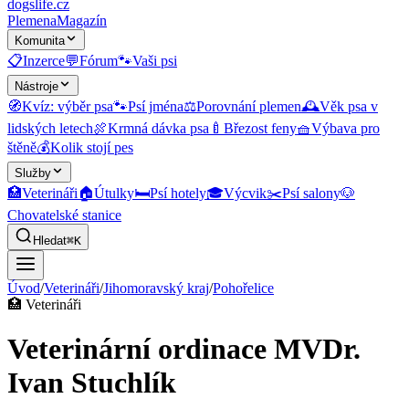
dogslife
.cz
Plemena
Magazín
Komunita
📋
Inzerce
💬
Fórum
🐾
Vaši psi
Nástroje
🧭
Kvíz: výběr psa
🐾
Psí jména
⚖️
Porovnání plemen
🕰️
Věk psa v
lidských letech
🍖
Krmná dávka psa
🍼
Březost feny
🧺
Výbava pro
štěně
💰
Kolik stojí pes
Služby
🏥
Veterináři
🏠
Útulky
🛏️
Psí hotely
🎓
Výcvik
✂️
Psí salony
🐶
Chovatelské stanice
Hledat
⌘K
Úvod
/
Veterináři
/
Jihomoravský kraj
/
Pohořelice
🏥
Veterináři
Veterinární ordinace MVDr.
Ivan Stuchlík