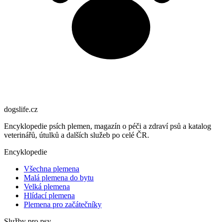
dogslife
.cz
Encyklopedie psích plemen, magazín o péči a zdraví psů a katalog
veterinářů, útulků a dalších služeb po celé ČR.
Encyklopedie
Všechna plemena
Malá plemena do bytu
Velká plemena
Hlídací plemena
Plemena pro začátečníky
Služby pro psy