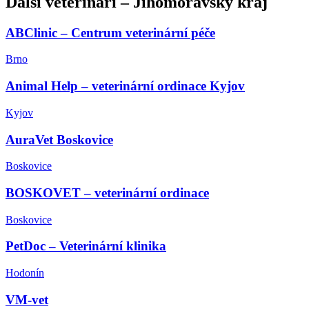
Další
veterináři
–
Jihomoravský kraj
ABClinic – Centrum veterinární péče
Brno
Animal Help – veterinární ordinace Kyjov
Kyjov
AuraVet Boskovice
Boskovice
BOSKOVET – veterinární ordinace
Boskovice
PetDoc – Veterinární klinika
Hodonín
VM-vet