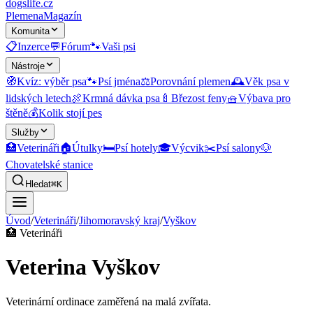
dogslife
.cz
Plemena
Magazín
Komunita
📋
Inzerce
💬
Fórum
🐾
Vaši psi
Nástroje
🧭
Kvíz: výběr psa
🐾
Psí jména
⚖️
Porovnání plemen
🕰️
Věk psa v
lidských letech
🍖
Krmná dávka psa
🍼
Březost feny
🧺
Výbava pro
štěně
💰
Kolik stojí pes
Služby
🏥
Veterináři
🏠
Útulky
🛏️
Psí hotely
🎓
Výcvik
✂️
Psí salony
🐶
Chovatelské stanice
Hledat
⌘K
Úvod
/
Veterináři
/
Jihomoravský kraj
/
Vyškov
🏥
Veterináři
Veterina Vyškov
Veterinární ordinace zaměřená na malá zvířata.