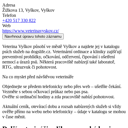
Adresa
Žižkova 13, Vyškov
, Vyškov
Telefon
+420 517 330 822
Web
https://www.veterinavyskov.cz/
Navrhnout úpravu tohoto záznamu
Veterina Vyškov působí ve městě Vyškov a najdete jej v katalogu
psích služeb na dogslife.cz. Veterinární ordinace a kliniky zajišťují
preventivní prohlídky, očkování, odčervení, čipování i ošetření
nemocí a úrazů psů. Některá pracoviště nabízejí také laboratoř,
RTG, ultrazvuk či pohotovost.
Na co myslet před návštěvou veterináře
Objednejte se předem telefonicky nebo přes web – ušetříte čekání.
Vezměte s sebou očkovací průkaz nebo pas psa.
Ověřte si ordinační hodiny a zda pracoviště nabízí pohotovost.
Aktuální ceník, otevírací dobu a rozsah nabízených služeb si vždy
ověřte přímo na webu nebo telefonicky – údaje v katalogu se mohou
v čase měnit.