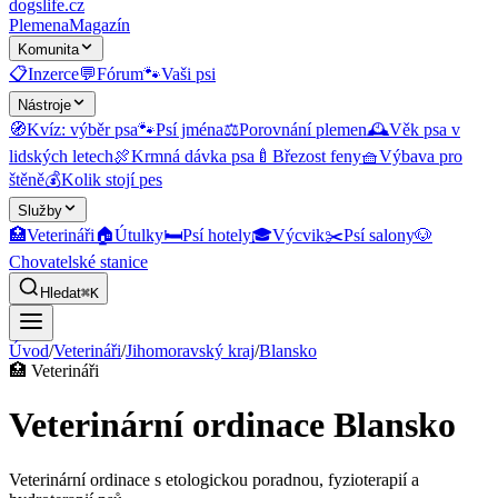
dogslife
.cz
Plemena
Magazín
Komunita
📋
Inzerce
💬
Fórum
🐾
Vaši psi
Nástroje
🧭
Kvíz: výběr psa
🐾
Psí jména
⚖️
Porovnání plemen
🕰️
Věk psa v
lidských letech
🍖
Krmná dávka psa
🍼
Březost feny
🧺
Výbava pro
štěně
💰
Kolik stojí pes
Služby
🏥
Veterináři
🏠
Útulky
🛏️
Psí hotely
🎓
Výcvik
✂️
Psí salony
🐶
Chovatelské stanice
Hledat
⌘K
Úvod
/
Veterináři
/
Jihomoravský kraj
/
Blansko
🏥
Veterináři
Veterinární ordinace Blansko
Veterinární ordinace s etologickou poradnou, fyzioterapií a