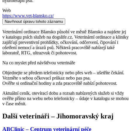
hydroterapií psů.
Web
https://www.vet-blansko.cz/
Navrhnout úpravu tohoto záznamu
Veterinární ordinace Blansko působí ve městě Blansko a najdete jej
v katalogu psích služeb na dogslife.cz. Veterinární ordinace a kliniky
zajišťují preventivní prohlídky, očkování, odčervení, čipování i
ošetření nemocí a úrazů psů. Některá pracoviště nabízejí také
laboratoř, RTG, ultrazvuk či pohotovost.
Na co myslet před návštěvou veterináře
Objednejte se předem telefonicky nebo přes web – ušetříte čekání.
Vezměte s sebou očkovací průkaz nebo pas psa.
Ověřte si ordinační hodiny a zda pracoviště nabízí pohotovost.
Aktuální ceník, otevírací dobu a rozsah nabízených služeb si vždy
ověřte přímo na webu nebo telefonicky – údaje v katalogu se mohou
v čase měnit.
Další
veterináři
–
Jihomoravský kraj
ABClinic – Centrum veterinární péče