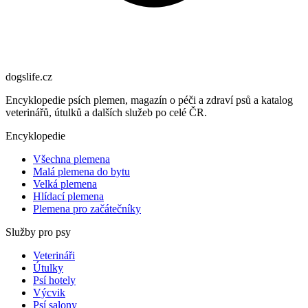
dogslife
.cz
Encyklopedie psích plemen, magazín o péči a zdraví psů a katalog
veterinářů, útulků a dalších služeb po celé ČR.
Encyklopedie
Všechna plemena
Malá plemena do bytu
Velká plemena
Hlídací plemena
Plemena pro začátečníky
Služby pro psy
Veterináři
Útulky
Psí hotely
Výcvik
Psí salony